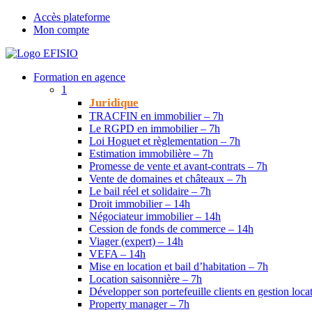
Accès plateforme
Mon compte
Formation en agence
1
Juridique
TRACFIN en immobilier – 7h
Le RGPD en immobilier – 7h
Loi Hoguet et règlementation – 7h
Estimation immobilière – 7h
Promesse de vente et avant-contrats – 7h
Vente de domaines et châteaux – 7h
Le bail réel et solidaire – 7h
Droit immobilier – 14h
Négociateur immobilier – 14h
Cession de fonds de commerce – 14h
Viager (expert) – 14h
VEFA – 14h
Mise en location et bail d’habitation – 7h
Location saisonnière – 7h
Développer son portefeuille clients en gestion loca
Property manager – 7h