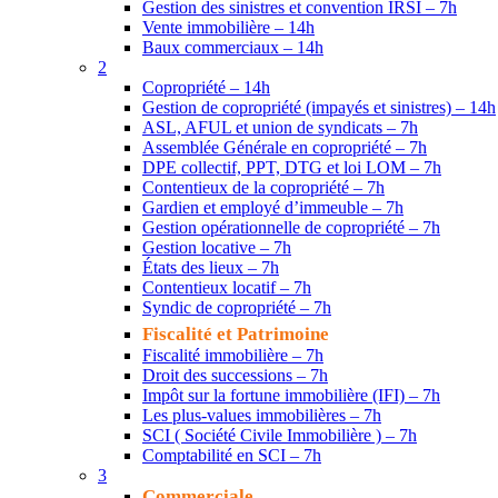
Gestion des sinistres et convention IRSI – 7h
Vente immobilière – 14h
Baux commerciaux – 14h
2
Copropriété – 14h
Gestion de copropriété (impayés et sinistres) – 14h
ASL, AFUL et union de syndicats – 7h
Assemblée Générale en copropriété – 7h
DPE collectif, PPT, DTG et loi LOM – 7h
Contentieux de la copropriété – 7h
Gardien et employé d’immeuble – 7h
Gestion opérationnelle de copropriété – 7h
Gestion locative – 7h
États des lieux – 7h
Contentieux locatif – 7h
Syndic de copropriété – 7h
Fiscalité et Patrimoine
Fiscalité immobilière – 7h
Droit des successions – 7h
Impôt sur la fortune immobilière (IFI) – 7h
Les plus-values immobilières – 7h
SCI ( Société Civile Immobilière ) – 7h
Comptabilité en SCI – 7h
3
Commerciale