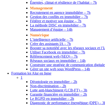
Énergies, climat et résilience de l’habitat – 7h
Management
Recrutement en agence immobilière – 7h
Gestion des conflits en immobilier – 7h
Fédérer et motiver son équipe – 7h
La méthode DISC en immobilier – 7h
Management d’équipe – 14h
Numérique
L’intelligence artificielle – 7h
Créer des assistants IA – 7h
Booster sa notoriété avec les réseaux sociaux et l’
Utiliser Facebook en immobilier – 7h
Référencement web (SEO) – 7h
Réseaux sociaux en immobilier – 14h
Construire une stratégie de communication digital
Gérer un site web sous WordPress – 14h
Formation loi Alur en ligne
1
Déontologie en immobilier – 2h
Non-discrimination – 2h
Lutte anti-blanchiment (LCB-FT) – 3h
Garantie financière en immobilier – 2h
Le RGPD en immobilier – 2h
Diagnostic de performance énergétique (DPE) – 3