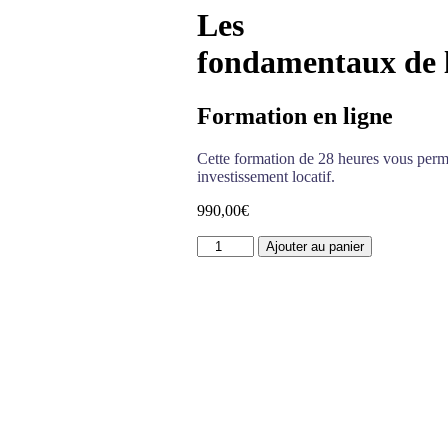
Les
fondamentaux de l’
Formation en ligne
Cette formation de 28 heures vous perme
investissement locatif.
990,00
€
quantité
Ajouter au panier
de
Les
fondamentaux
de
l'investissement
locatif
-
28h