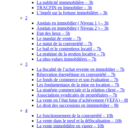
La publicité immmobilière – 3h
TRACFIN en Immobilier – 3h
L’impôt sur la fortune immobilière – 3h
2
Anglais en immobilier ( Niveau 1 ) – 3h
Anglais en immobilier ( Niveau 2 ) – 3h
Etat des lieux – 5h
Le mandat de vente – 7h
Le statut de la copropriété – 7h
Le bail et le contentieux locatif – 7h
La pratique de la gestion locative – 7h
La plus-values immobilières – 7h
3
La fiscalité de l’achat revente en immobilier – 7h
Rénovation énergétique en copropriété – 7h
Le fonds de commerce et son évaluation – 7h
Les fondamentaux de la mise en location – 7h
La stratégie commerciale et la relation client – 7h
Associations syndicales de propriétaires – 7h
La vente en l’état futur d’achèvement (VEFA) – 8
Le droit des successions en immmobilier – 9h
4
Le fonctionnement de la copropriété – 10h
La vente dans le neuf et la défiscalisation – 10h
La vente immobilière en viager – 10h