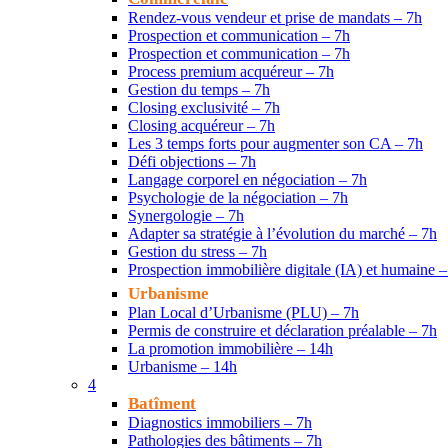
Rendez-vous vendeur et prise de mandats – 7h
Prospection et communication – 7h
Prospection et communication – 7h
Process premium acquéreur – 7h
Gestion du temps – 7h
Closing exclusivité – 7h
Closing acquéreur – 7h
Les 3 temps forts pour augmenter son CA – 7h
Défi objections – 7h
Langage corporel en négociation – 7h
Psychologie de la négociation – 7h
Synergologie – 7h
Adapter sa stratégie à l’évolution du marché – 7h
Gestion du stress – 7h
Prospection immobilière digitale (IA) et humaine –
Urbanisme
Plan Local d’Urbanisme (PLU) – 7h
Permis de construire et déclaration préalable – 7h
La promotion immobilière – 14h
Urbanisme – 14h
4
Batîment
Diagnostics immobiliers – 7h
Pathologies des bâtiments – 7h