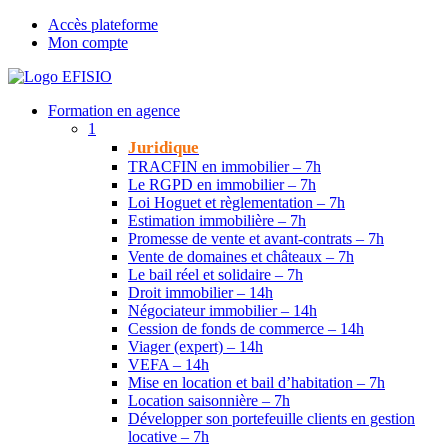
Accès plateforme
Mon compte
Formation en agence
1
Juridique
TRACFIN en immobilier – 7h
Le RGPD en immobilier – 7h
Loi Hoguet et règlementation – 7h
Estimation immobilière – 7h
Promesse de vente et avant-contrats – 7h
Vente de domaines et châteaux – 7h
Le bail réel et solidaire – 7h
Droit immobilier – 14h
Négociateur immobilier – 14h
Cession de fonds de commerce – 14h
Viager (expert) – 14h
VEFA – 14h
Mise en location et bail d’habitation – 7h
Location saisonnière – 7h
Développer son portefeuille clients en gestion
locative – 7h