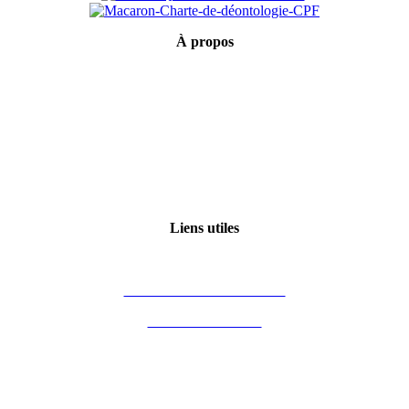
À
propos
Mentions légales
Conditions générales de vente
Politique de confidentialité
Qui sommes-nous ?
Certification Qualiopi
Liens utiles
Mon compte
Financement des formations
Vous êtes formateur
Partenaires
Blog Immobilier