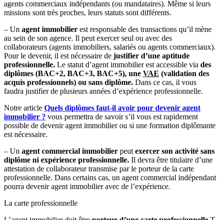
agents commerciaux indépendants (ou mandataires). Même si leurs
missions sont très proches, leurs statuts sont différents.
– Un
agent immobilier
est responsable des transactions qu’il mène
au sein de son agence. Il peut exercer seul ou avec des
collaborateurs (agents immobiliers, salariés ou agents commerciaux).
Pour le devenir, il est nécessaire de
justifier d’une aptitude
professionnelle.
Le statut d’agent immobilier est accessible via
des
diplômes (BAC+2, BAC+3, BAC+5), une
VAE
(validation des
acquis professionnels) ou sans diplôme.
Dans ce cas, il vous
faudra justifier de plusieurs années d’expérience professionnelle.
Notre article
Quels diplômes faut-il avoir pour devenir agent
immobilier ?
vous permettra de savoir s’il vous est rapidement
possible de devenir agent immobilier ou si une formation diplômante
est nécessaire.
– Un
agent commercial immobilier
peut
exercer son activité sans
diplôme ni expérience professionnelle.
Il devra être titulaire d’une
attestation de collaborateur transmise par le porteur de la carte
professionnelle. Dans certains cas, un agent commercial indépendant
pourra devenir agent immobilier avec de l’expérience.
La carte professionnelle
L’agent immobilier doit être
porteur d’une carte professionnelle
T