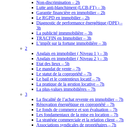
Non-discrimination – 2h
Lutte anti-blanchiment (LCB-FT) – 3h
Garantie financière en immobilier – 2h
Le RGPD en immobilier – 2h
Diagnostic de performance énergétique (DPE) –
3h
La publicité immmobilière – 3h
TRACFIN en Immobilier – 3h
L’impôt sur la fortune immobilière – 3h
2
Anglais en immobilier ( Niveau 1 ) – 3h
Anglais en immobilier ( Niveau 2 ) – 3h
Etat des lieux – 5h
Le mandat de vente – 7h
Le statut de la copropriété – 7h
Le bail et le contentieux locatif – 7h
La pratique de la gestion locative – 7h
La plus-values immobilières – 7h
3
La fiscalité de l’achat revente en immobilier – 7h
Rénovation énergétique en copropriété – 7h
Le fonds de commerce et son évaluation – 7h
Les fondamentaux de la mise en location – 7h
La stratégie commerciale et la relation client – 7h
Associations syndicales de propriétaires – 7h