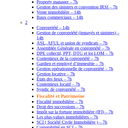
Property manager – 7h
Gestion des sinistres et convention IRSI – 7h
Vente immobilière – 14h
Baux commerciaux – 14h
2
Copropriété – 14h
Gestion de copropriété (impayés et sinistres) –
14h
ASL, AFUL et union de syndicats – 7h
Assemblée Générale en copropriété – 7h
DPE collectif, PPT, DTG et loi LOM – 7h
Contentieux de la copropriété – 7h
Gardien et employé d’immeuble – 7h
Gestion opérationnelle de copropriété – 7h
Gestion locative – 7h
États des lieux – 7h
Contentieux locatif – 7h
Syndic de copropriété – 7h
Fiscalité et Patrimoine
Fiscalité immobilière – 7h
Droit des successions – 7h
Impôt sur la fortune immobilière (IFI) – 7h
Les plus-values immobilières – 7h
SCI ( Société Civile Immobilière ) – 7h
Comptabilité en SCI – 7h