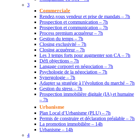
3
Commerciale
Rendez-vous vendeur et prise de mandats – 7h
Prospection et communication – 7h
Prospection et communication – 7h
Process premium acquéreur – 7h
Gestion du temps – 7h
Closing exclusivité – 7h
Closing acquéreur – 7h
Les 3 temps forts pour augmenter son CA – 7h
Défi objections – 7h
Langage corporel en négociation – 7h
Psychologie de la négociation – 7h
Synergologie – 7h
Adapter sa stratégie à l’évolution du marché – 7h
Gestion du stress – 7h
Prospection immobilière digitale (IA) et humaine
– 7h
Urbanisme
Plan Local d’Urbanisme (PLU) – 7h
Permis de construire et déclaration préalable – 7h
La promotion immobilière – 14h
Urbanisme – 14h
4