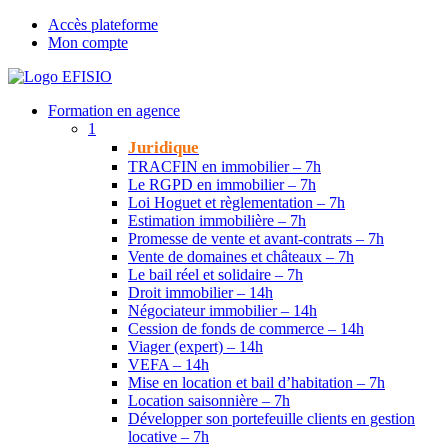
Accès plateforme
Mon compte
Formation en agence
1
Juridique
TRACFIN en immobilier – 7h
Le RGPD en immobilier – 7h
Loi Hoguet et règlementation – 7h
Estimation immobilière – 7h
Promesse de vente et avant-contrats – 7h
Vente de domaines et châteaux – 7h
Le bail réel et solidaire – 7h
Droit immobilier – 14h
Négociateur immobilier – 14h
Cession de fonds de commerce – 14h
Viager (expert) – 14h
VEFA – 14h
Mise en location et bail d’habitation – 7h
Location saisonnière – 7h
Développer son portefeuille clients en gestion
locative – 7h