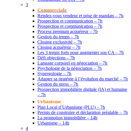
3
Commerciale
Rendez-vous vendeur et prise de mandats – 7h
Prospection et communication – 7h
Prospection et communication – 7h
Process premium acquéreur – 7h
Gestion du temps – 7h
Closing exclusivité – 7h
Closing acquéreur – 7h
Les 3 temps forts pour augmenter son CA – 7h
Défi objections – 7h
Langage corporel en négociation – 7h
Psychologie de la négociation – 7h
Synergologie – 7h
Adapter sa stratégie à l’évolution du marché – 7h
Gestion du stress – 7h
Prospection immobilière digitale (IA) et humaine
– 7h
Urbanisme
Plan Local d’Urbanisme (PLU) – 7h
Permis de construire et déclaration préalable – 7h
La promotion immobilière – 14h
Urbanisme – 14h
4