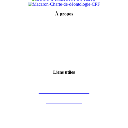
À
propos
Mentions légales
Conditions générales de vente
Politique de confidentialité
Qui sommes-nous ?
Certification Qualiopi
Liens utiles
Mon compte
Financement des formations
Vous êtes formateur
Partenaires
Blog Immobilier