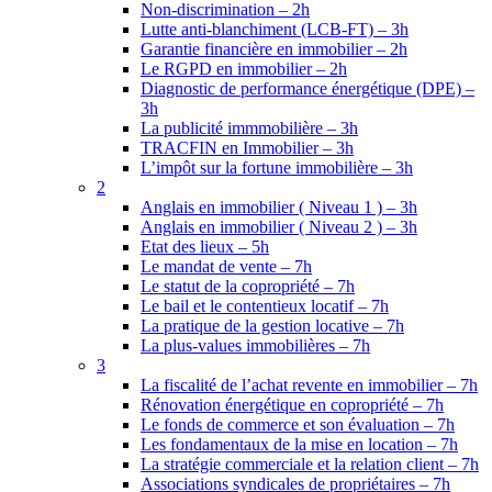
Non-discrimination – 2h
Lutte anti-blanchiment (LCB-FT) – 3h
Garantie financière en immobilier – 2h
Le RGPD en immobilier – 2h
Diagnostic de performance énergétique (DPE) –
3h
La publicité immmobilière – 3h
TRACFIN en Immobilier – 3h
L’impôt sur la fortune immobilière – 3h
2
Anglais en immobilier ( Niveau 1 ) – 3h
Anglais en immobilier ( Niveau 2 ) – 3h
Etat des lieux – 5h
Le mandat de vente – 7h
Le statut de la copropriété – 7h
Le bail et le contentieux locatif – 7h
La pratique de la gestion locative – 7h
La plus-values immobilières – 7h
3
La fiscalité de l’achat revente en immobilier – 7h
Rénovation énergétique en copropriété – 7h
Le fonds de commerce et son évaluation – 7h
Les fondamentaux de la mise en location – 7h
La stratégie commerciale et la relation client – 7h
Associations syndicales de propriétaires – 7h