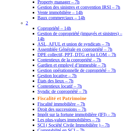
Property manager – 7h
Gestion des sinistres et convention IRSI – 7h
Vente immobilière – 14h
Baux commerciaux – 14h
2
Copropriété – 14h
Gestion de copropriété (impayés et sinistres) –
14h
ASL, AFUL et union de syndicats – 7h
Assemblée Générale en copropriété – 7h
DPE collectif, PPT, DTG et loi LOM – 7h
Contentieux de la copropriété – 7h
Gardien et employé d’immeuble – 7h
Gestion opérationnelle de copropriété – 7h
Gestion locative – 7h
États des lieux – 7h
Contentieux locatif – 7h
Syndic de copropriété – 7h
Fiscalité et Patrimoine
Fiscalité immobilière – 7h
Droit des successions – 7h
Impôt sur la fortune immobilière (IFI) – 7h
Les plus-values immobilières – 7h
SCI ( Société Civile Immobilière ) – 7h
Comptabilité en SCI – 7h