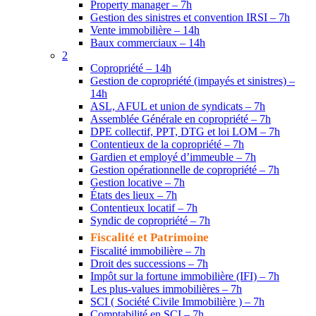
Property manager – 7h
Gestion des sinistres et convention IRSI – 7h
Vente immobilière – 14h
Baux commerciaux – 14h
2
Copropriété – 14h
Gestion de copropriété (impayés et sinistres) –
14h
ASL, AFUL et union de syndicats – 7h
Assemblée Générale en copropriété – 7h
DPE collectif, PPT, DTG et loi LOM – 7h
Contentieux de la copropriété – 7h
Gardien et employé d’immeuble – 7h
Gestion opérationnelle de copropriété – 7h
Gestion locative – 7h
États des lieux – 7h
Contentieux locatif – 7h
Syndic de copropriété – 7h
Fiscalité et Patrimoine
Fiscalité immobilière – 7h
Droit des successions – 7h
Impôt sur la fortune immobilière (IFI) – 7h
Les plus-values immobilières – 7h
SCI ( Société Civile Immobilière ) – 7h
Comptabilité en SCI – 7h