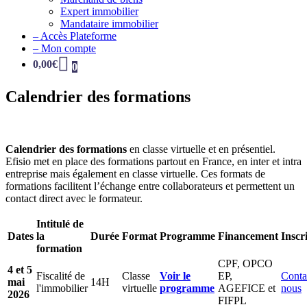
Expert immobilier
Mandataire immobilier
– Accès Plateforme
– Mon compte
0,00
€
0
Calendrier des formations
Calendrier des formations
en classe virtuelle et en présentiel.
Efisio met en place des formations partout en France, en inter et intra
entreprise mais également en classe virtuelle. Ces formats de
formations facilitent l’échange entre collaborateurs et permettent un
contact direct avec le formateur.
Intitulé de
Dates
la
Durée
Format
Programme
Financement
Inscr
formation
CPF, OPCO
4 et 5
Fiscalité de
Classe
Voir le
EP,
Conta
mai
14H
l'immobilier
virtuelle
programme
AGEFICE et
nous
2026
FIFPL