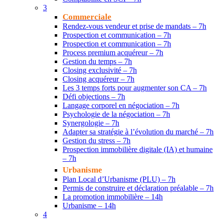
3
Commerciale
Rendez-vous vendeur et prise de mandats – 7h
Prospection et communication – 7h
Prospection et communication – 7h
Process premium acquéreur – 7h
Gestion du temps – 7h
Closing exclusivité – 7h
Closing acquéreur – 7h
Les 3 temps forts pour augmenter son CA – 7h
Défi objections – 7h
Langage corporel en négociation – 7h
Psychologie de la négociation – 7h
Synergologie – 7h
Adapter sa stratégie à l’évolution du marché – 7h
Gestion du stress – 7h
Prospection immobilière digitale (IA) et humaine
– 7h
Urbanisme
Plan Local d’Urbanisme (PLU) – 7h
Permis de construire et déclaration préalable – 7h
La promotion immobilière – 14h
Urbanisme – 14h
4