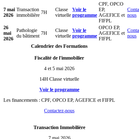
CPF, OPCO
7 mai
Transaction
Classe
Voir le
EP,
Conta
7H
2026
immobilière
virtuelle
programme
AGEFICE et
nous
FIFPL
26
OPCO EP,
Pathologie
Classe
Voir le
Conta
mai
7H
AGEFICE et
du bâtiment
virtuelle
programme
nous
2026
FIFPL
Calendrier des Formations
Fiscalité de l'immobilier
4 et 5 mai 2026
14H Classe virtuelle
Voir le programme
Les financements : CPF, OPCO EP, AGEFICE et FIFPL
Contactez-nous
Transaction Immobilière
7 mai 2026