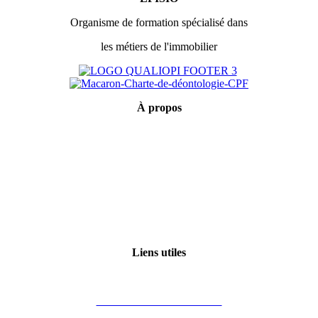
Organisme de formation spécialisé dans
les métiers de l'immobilier
À
propos
Mentions légales
Conditions générales de vente
Politique de confidentialité
Qui sommes-nous ?
Certification Qualiopi
Liens utiles
Mon compte
Financement des formations