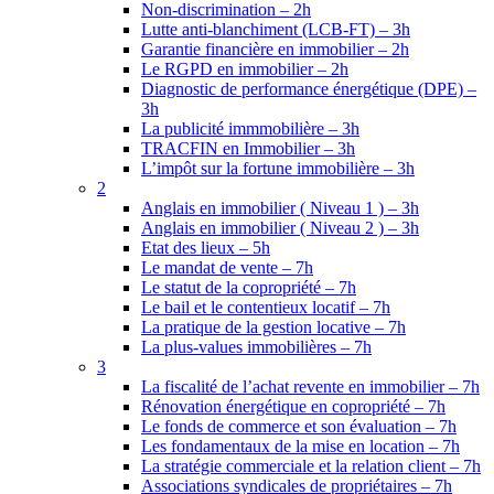
Non-discrimination – 2h
Lutte anti-blanchiment (LCB-FT) – 3h
Garantie financière en immobilier – 2h
Le RGPD en immobilier – 2h
Diagnostic de performance énergétique (DPE) –
3h
La publicité immmobilière – 3h
TRACFIN en Immobilier – 3h
L’impôt sur la fortune immobilière – 3h
2
Anglais en immobilier ( Niveau 1 ) – 3h
Anglais en immobilier ( Niveau 2 ) – 3h
Etat des lieux – 5h
Le mandat de vente – 7h
Le statut de la copropriété – 7h
Le bail et le contentieux locatif – 7h
La pratique de la gestion locative – 7h
La plus-values immobilières – 7h
3
La fiscalité de l’achat revente en immobilier – 7h
Rénovation énergétique en copropriété – 7h
Le fonds de commerce et son évaluation – 7h
Les fondamentaux de la mise en location – 7h
La stratégie commerciale et la relation client – 7h
Associations syndicales de propriétaires – 7h