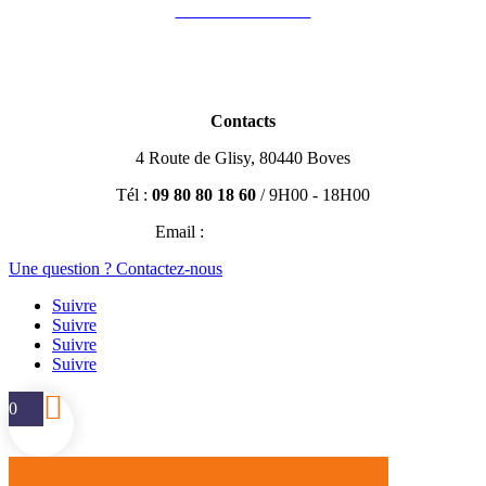
Vous êtes formateur
Partenaires
Blog Immobilier
Contacts
4 Route de Glisy, 80440 Boves
Tél :
09 80 80 18 60
/ 9H00 - 18H00
Email :
contact@efisio.fr
Une question ? Contactez-nous
Suivre
Suivre
Suivre
Suivre
0