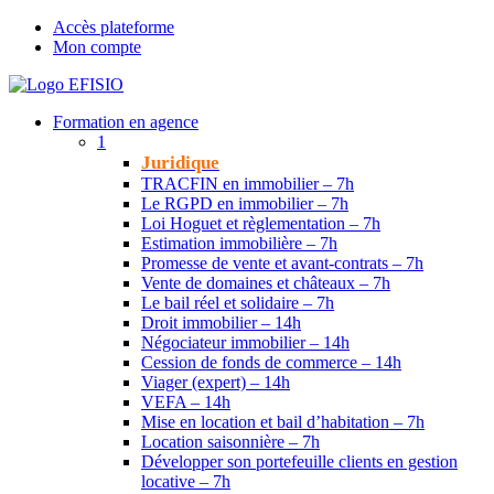
Accès plateforme
Mon compte
Formation en agence
1
Juridique
TRACFIN en immobilier – 7h
Le RGPD en immobilier – 7h
Loi Hoguet et règlementation – 7h
Estimation immobilière – 7h
Promesse de vente et avant-contrats – 7h
Vente de domaines et châteaux – 7h
Le bail réel et solidaire – 7h
Droit immobilier – 14h
Négociateur immobilier – 14h
Cession de fonds de commerce – 14h
Viager (expert) – 14h
VEFA – 14h
Mise en location et bail d’habitation – 7h
Location saisonnière – 7h
Développer son portefeuille clients en gestion
locative – 7h