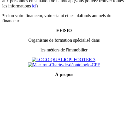
aux personnes en situation de handicap (vous pouvez trouver toutes
les informations
ici
)
*
selon votre financeur, votre statut et les plafonds annuels du
financeur
EFISIO
Organisme de formation spécialisé dans
les métiers de l'immobilier
À
propos
Mentions légales
Conditions générales de vente
Politique de confidentialité
Qui sommes-nous ?
Certification Qualiopi