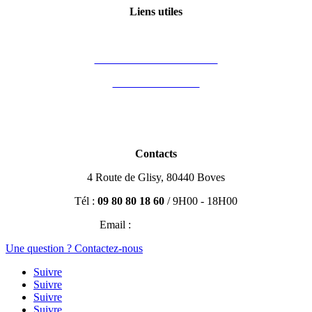
Liens utiles
Mon compte
Financement des formations
Vous êtes formateur
Partenaires
Blog Immobilier
Contacts
4 Route de Glisy, 80440 Boves
Tél :
09 80 80 18 60
/ 9H00 - 18H00
Email :
contact@efisio.fr
Une question ? Contactez-nous
Suivre
Suivre
Suivre
Suivre