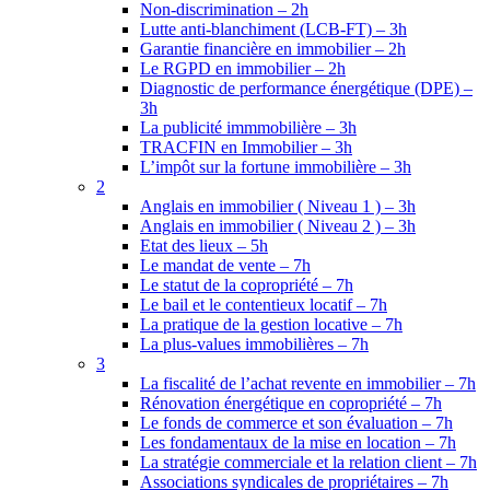
Non-discrimination – 2h
Lutte anti-blanchiment (LCB-FT) – 3h
Garantie financière en immobilier – 2h
Le RGPD en immobilier – 2h
Diagnostic de performance énergétique (DPE) –
3h
La publicité immmobilière – 3h
TRACFIN en Immobilier – 3h
L’impôt sur la fortune immobilière – 3h
2
Anglais en immobilier ( Niveau 1 ) – 3h
Anglais en immobilier ( Niveau 2 ) – 3h
Etat des lieux – 5h
Le mandat de vente – 7h
Le statut de la copropriété – 7h
Le bail et le contentieux locatif – 7h
La pratique de la gestion locative – 7h
La plus-values immobilières – 7h
3
La fiscalité de l’achat revente en immobilier – 7h
Rénovation énergétique en copropriété – 7h
Le fonds de commerce et son évaluation – 7h
Les fondamentaux de la mise en location – 7h
La stratégie commerciale et la relation client – 7h
Associations syndicales de propriétaires – 7h