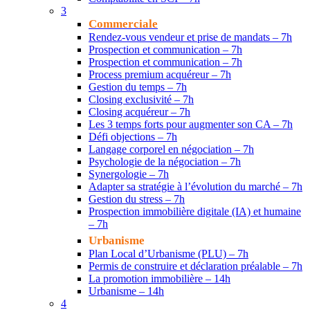
3
Commerciale
Rendez-vous vendeur et prise de mandats – 7h
Prospection et communication – 7h
Prospection et communication – 7h
Process premium acquéreur – 7h
Gestion du temps – 7h
Closing exclusivité – 7h
Closing acquéreur – 7h
Les 3 temps forts pour augmenter son CA – 7h
Défi objections – 7h
Langage corporel en négociation – 7h
Psychologie de la négociation – 7h
Synergologie – 7h
Adapter sa stratégie à l’évolution du marché – 7h
Gestion du stress – 7h
Prospection immobilière digitale (IA) et humaine
– 7h
Urbanisme
Plan Local d’Urbanisme (PLU) – 7h
Permis de construire et déclaration préalable – 7h
La promotion immobilière – 14h
Urbanisme – 14h
4