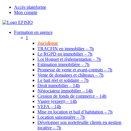
Accès plateforme
Mon compte
Formation en agence
1
Juridique
TRACFIN en immobilier – 7h
Le RGPD en immobilier – 7h
Loi Hoguet et règlementation – 7h
Estimation immobilière – 7h
Promesse de vente et avant-contrats – 7h
Vente de domaines et châteaux – 7h
Le bail réel et solidaire – 7h
Droit immobilier – 14h
Négociateur immobilier – 14h
Cession de fonds de commerce – 14h
Viager (expert) – 14h
VEFA – 14h
Mise en location et bail d’habitation – 7h
Location saisonnière – 7h
Développer son portefeuille clients en gestion
locative – 7h