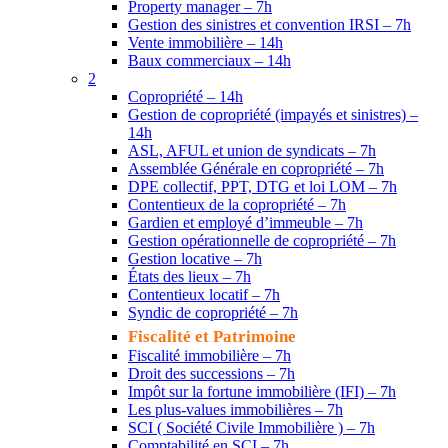
Property manager – 7h
Gestion des sinistres et convention IRSI – 7h
Vente immobilière – 14h
Baux commerciaux – 14h
2
Copropriété – 14h
Gestion de copropriété (impayés et sinistres) –
14h
ASL, AFUL et union de syndicats – 7h
Assemblée Générale en copropriété – 7h
DPE collectif, PPT, DTG et loi LOM – 7h
Contentieux de la copropriété – 7h
Gardien et employé d’immeuble – 7h
Gestion opérationnelle de copropriété – 7h
Gestion locative – 7h
États des lieux – 7h
Contentieux locatif – 7h
Syndic de copropriété – 7h
Fiscalité et Patrimoine
Fiscalité immobilière – 7h
Droit des successions – 7h
Impôt sur la fortune immobilière (IFI) – 7h
Les plus-values immobilières – 7h
SCI ( Société Civile Immobilière ) – 7h
Comptabilité en SCI – 7h