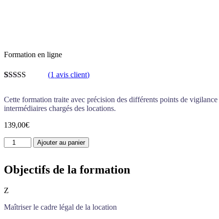
Formation en ligne
(
1
avis client)
Noté
1
4.00
sur 5 basé
Cette formation traite avec précision des différents points de vigilance
sur
intermédiaires chargés des locations.
notation
client
139,00
€
quantité
Ajouter au panier
de
Les
Objectifs de la formation
fondamentaux
de
la
Z
mise
en
Maîtriser le cadre légal de la location
location