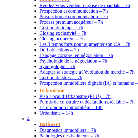
Rendez-vous vendeur et prise de mandats – 7h
Prospection et communication – 7h
Prospection et communication – 7h
Process premium acquéreur – 7h
Gestion du temps – 7h
Closing exclusivité – 7h
Closing acquéreur – 7h
Les 3 temps forts pour augmenter son CA – 7h
Défi objections – 7h
Langage corporel en négociation – 7h
Psychologie de la négociation – 7h
Synergologie – 7h
Adapter sa stratégie à l’évolution du marché – 7h
Gestion du stress – 7h
Prospection immobilière digitale (IA) et humaine –
Urbanisme
Plan Local d’Urbanisme (PLU) – 7h
Permis de construire et déclaration préalable – 7h
La promotion immobilière – 14h
Urbanisme – 14h
4
Batîment
Diagnostics immobiliers – 7h
Pathologies des bâtiments – 7h