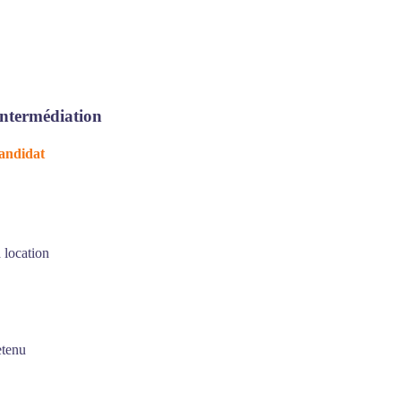
intermédiation
candidat
 location
etenu