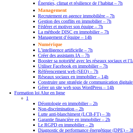
Énergies, climat et résilience de l’habitat – 7h
Management
Recrutement en agence immobilière – 7h
Gestion des conflits en immobilier – 7h
Fédérer et motiver son équipe – 7h
La méthode DISC en immobilier – 7h
Management d’équipe – 14h
Numérique
L’intelligence artificielle – 7h
Créer des assistants IA – 7h
Booster sa notoriété avec les réseaux sociaux et l’
Utiliser Facebook en immobilier – 7h
Référencement web (SEO) – 7h
Réseaux sociaux en immobilier – 14h
Construire une stratégie de communication digital
Gérer un site web sous WordPress – 14h
Formation loi Alur en ligne
1
Déontologie en immobilier – 2h
Non-discrimination – 2h
Lutte anti-blanchiment (LCB-FT) – 3h
Garantie financière en immobilier – 2h
Le RGPD en immobilier – 2h
Diagnostic de performance énergétique (DPE) – 3