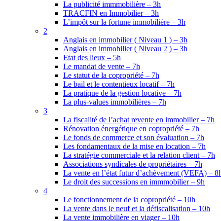
La publicité immmobilière – 3h
TRACFIN en Immobilier – 3h
L’impôt sur la fortune immobilière – 3h
2
Anglais en immobilier ( Niveau 1 ) – 3h
Anglais en immobilier ( Niveau 2 ) – 3h
Etat des lieux – 5h
Le mandat de vente – 7h
Le statut de la copropriété – 7h
Le bail et le contentieux locatif – 7h
La pratique de la gestion locative – 7h
La plus-values immobilières – 7h
3
La fiscalité de l’achat revente en immobilier – 7h
Rénovation énergétique en copropriété – 7h
Le fonds de commerce et son évaluation – 7h
Les fondamentaux de la mise en location – 7h
La stratégie commerciale et la relation client – 7h
Associations syndicales de propriétaires – 7h
La vente en l’état futur d’achèvement (VEFA) – 8
Le droit des successions en immmobilier – 9h
4
Le fonctionnement de la copropriété – 10h
La vente dans le neuf et la défiscalisation – 10h
La vente immobilière en viager – 10h