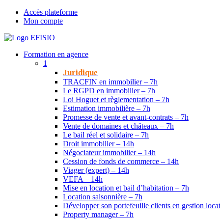
Accès plateforme
Mon compte
Formation en agence
1
Juridique
TRACFIN en immobilier – 7h
Le RGPD en immobilier – 7h
Loi Hoguet et règlementation – 7h
Estimation immobilière – 7h
Promesse de vente et avant-contrats – 7h
Vente de domaines et châteaux – 7h
Le bail réel et solidaire – 7h
Droit immobilier – 14h
Négociateur immobilier – 14h
Cession de fonds de commerce – 14h
Viager (expert) – 14h
VEFA – 14h
Mise en location et bail d’habitation – 7h
Location saisonnière – 7h
Développer son portefeuille clients en gestion loca
Property manager – 7h