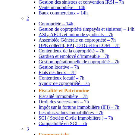
Gestion des sinistres et convention IRSI – 7h
Vente immobilière – 14h
Baux commerciaux – 14h
2
Copropriété – 14h
Gestion de copropriété (impayés et sinistres) – 14h
ASL, AFUL et union de syndicats – 7h
Assemblée Générale en copropriété – 7h
DPE collectif, PPT, DTG et loi LOM – 7h
Contentieux de la copropriété – 7h
Gardien et employé d’immeuble – 7h
Gestion opérationnelle de copropriété – 7h
Gestion locative – 7h
États des lieux – 7h
Contentieux locatif – 7h
Syndic de copropriété – 7h
Fiscalité et Patrimoine
Fiscalité immobilière – 7h
Droit des successions – 7h
Impôt sur la fortune immobilière (IFI) – 7h
Les plus-values immobilières – 7h
SCI ( Société Civile Immobilière ) – 7h
Comptabilité en SCI – 7h
3
Commerciale