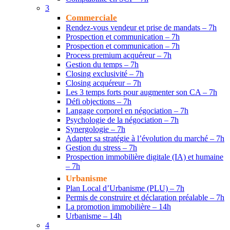
3
Commerciale
Rendez-vous vendeur et prise de mandats – 7h
Prospection et communication – 7h
Prospection et communication – 7h
Process premium acquéreur – 7h
Gestion du temps – 7h
Closing exclusivité – 7h
Closing acquéreur – 7h
Les 3 temps forts pour augmenter son CA – 7h
Défi objections – 7h
Langage corporel en négociation – 7h
Psychologie de la négociation – 7h
Synergologie – 7h
Adapter sa stratégie à l’évolution du marché – 7h
Gestion du stress – 7h
Prospection immobilière digitale (IA) et humaine
– 7h
Urbanisme
Plan Local d’Urbanisme (PLU) – 7h
Permis de construire et déclaration préalable – 7h
La promotion immobilière – 14h
Urbanisme – 14h
4