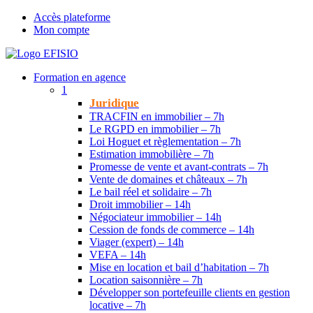
Accès plateforme
Mon compte
Formation en agence
1
Juridique
TRACFIN en immobilier – 7h
Le RGPD en immobilier – 7h
Loi Hoguet et règlementation – 7h
Estimation immobilière – 7h
Promesse de vente et avant-contrats – 7h
Vente de domaines et châteaux – 7h
Le bail réel et solidaire – 7h
Droit immobilier – 14h
Négociateur immobilier – 14h
Cession de fonds de commerce – 14h
Viager (expert) – 14h
VEFA – 14h
Mise en location et bail d’habitation – 7h
Location saisonnière – 7h
Développer son portefeuille clients en gestion
locative – 7h