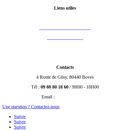
Liens utiles
Mon compte
Financement des formations
Vous êtes formateur
Partenaires
Blog Immobilier
Contacts
4 Route de Glisy, 80440 Boves
Tél :
09 80 80 18 60
/ 9H00 - 18H00
Email :
contact@efisio.fr
Une question ? Contactez-nous
Suivre
Suivre
Suivre