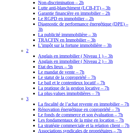
Non-discrimination – 2h
Lutte anti-blanchiment (LCB-FT) – 3h
Garantie financière en immobilier – 2h
Le RGPD en immobilier – 2h
Diagnostic de performance énergétique (DPE) –
3h
La publicité immmobilière – 3h
TRACFIN en Immobilier – 3h
L’impôt sur la fortune immobilière – 3h
2
Anglais en immobilier ( Niveau 1 ) – 3h
Anglais en immobilier ( Niveau 2 ) – 3h
Etat des lieux – 5h
Le mandat de vente – 7h
Le statut de la copropriété – 7h
Le bail et le contentieux locatif – 7h
La pratique de la gestion locative – 7h
La plus-values immobilières – 7h
3
La fiscalité de l’achat revente en immobilier – 7h
Rénovation énergétique en copropriété – 7h
Le fonds de commerce et son évaluation – 7h
Les fondamentaux de la mise en location – 7h
La stratégie commerciale et la relation client – 7h
Associations syndicales de propriétaires – 7h