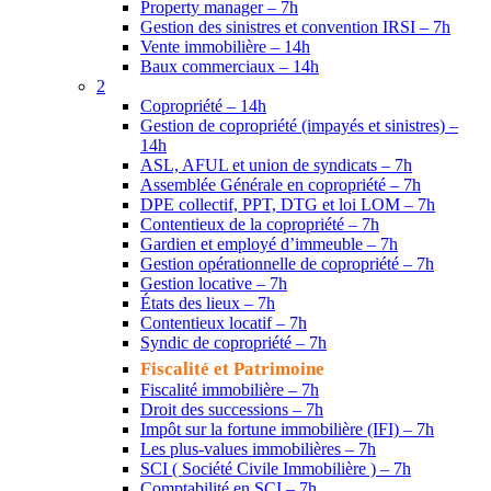
Property manager – 7h
Gestion des sinistres et convention IRSI – 7h
Vente immobilière – 14h
Baux commerciaux – 14h
2
Copropriété – 14h
Gestion de copropriété (impayés et sinistres) –
14h
ASL, AFUL et union de syndicats – 7h
Assemblée Générale en copropriété – 7h
DPE collectif, PPT, DTG et loi LOM – 7h
Contentieux de la copropriété – 7h
Gardien et employé d’immeuble – 7h
Gestion opérationnelle de copropriété – 7h
Gestion locative – 7h
États des lieux – 7h
Contentieux locatif – 7h
Syndic de copropriété – 7h
Fiscalité et Patrimoine
Fiscalité immobilière – 7h
Droit des successions – 7h
Impôt sur la fortune immobilière (IFI) – 7h
Les plus-values immobilières – 7h
SCI ( Société Civile Immobilière ) – 7h
Comptabilité en SCI – 7h