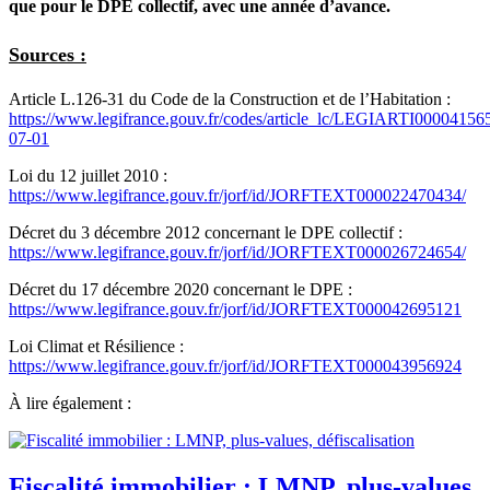
que pour le DPE collectif, avec une année d’avance.
Sources :
Article L.126-31 du Code de la Construction et de l’Habitation :
https://www.legifrance.gouv.fr/codes/article_lc/LEGIARTI00004156
07-01
Loi du 12 juillet 2010 :
https://www.legifrance.gouv.fr/jorf/id/JORFTEXT000022470434/
Décret du 3 décembre 2012 concernant le DPE collectif :
https://www.legifrance.gouv.fr/jorf/id/JORFTEXT000026724654/
Décret du 17 décembre 2020 concernant le DPE :
https://www.legifrance.gouv.fr/jorf/id/JORFTEXT000042695121
Loi Climat et Résilience :
https://www.legifrance.gouv.fr/jorf/id/JORFTEXT000043956924
À
lire également :
Fiscalité immobilier : LMNP, plus-values,