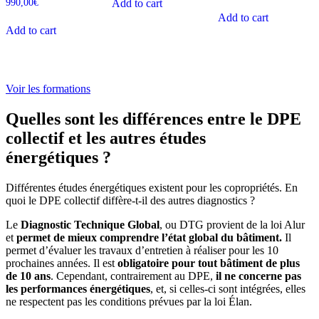
Note
990,00
€
Add to cart
sur 5
4.67
Add to cart
sur 5
Add to cart
Voir les formations
Quelles sont les différences entre le DPE
collectif et les autres études
énergétiques ?
Différentes études énergétiques existent pour les copropriétés. En
quoi le DPE collectif diffère-t-il des autres diagnostics ?
Le
Diagnostic Technique Global
, ou DTG provient de la loi Alur
et
permet de mieux comprendre l’état global du bâtiment.
Il
permet d’évaluer les travaux d’entretien à réaliser pour les 10
prochaines années. Il est
obligatoire pour tout bâtiment de plus
de 10 ans
. Cependant, contrairement au DPE,
il ne concerne pas
les performances énergétiques
, et, si celles-ci sont intégrées, elles
ne respectent pas les conditions prévues par la loi Élan.