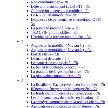
Non-discrimination – 2h
Lutte anti-blanchiment (LCB-FT) – 3h
Garantie financière en immobilier – 2h
Le RGPD en immobilier – 2h
Diagnostic de performance énergétique (DPE) –
3h
La publicité immmobilière – 3h
TRACFIN en Immobilier – 3h
L’impôt sur la fortune immobilière – 3h
2
Anglais en immobilier ( Niveau 1 ) – 3h
Anglais en immobilier ( Niveau 2 ) – 3h
Etat des lieux – 5h
Le mandat de vente – 7h
Le statut de la copropriété – 7h
Le bail et le contentieux locatif – 7h
La pratique de la gestion locative – 7h
La plus-values immobilières – 7h
3
La fiscalité de l’achat revente en immobilier – 7h
Rénovation énergétique en copropriété – 7h
Le fonds de commerce et son évaluation – 7h
Les fondamentaux de la mise en location – 7h
La stratégie commerciale et la relation client – 7h
Associations syndicales de propriétaires – 7h