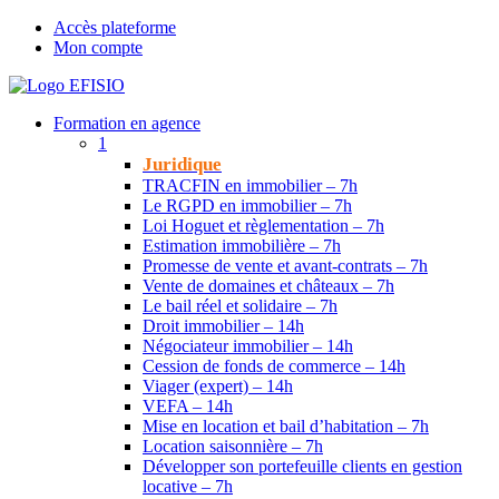
Accès plateforme
Mon compte
Formation en agence
1
Juridique
TRACFIN en immobilier – 7h
Le RGPD en immobilier – 7h
Loi Hoguet et règlementation – 7h
Estimation immobilière – 7h
Promesse de vente et avant-contrats – 7h
Vente de domaines et châteaux – 7h
Le bail réel et solidaire – 7h
Droit immobilier – 14h
Négociateur immobilier – 14h
Cession de fonds de commerce – 14h
Viager (expert) – 14h
VEFA – 14h
Mise en location et bail d’habitation – 7h
Location saisonnière – 7h
Développer son portefeuille clients en gestion
locative – 7h