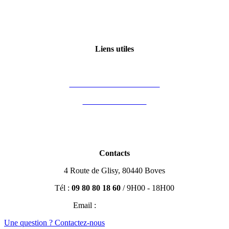
Qui sommes-nous ?
Certification Qualiopi
Liens utiles
Mon compte
Financement des formations
Vous êtes formateur
Partenaires
Blog Immobilier
Contacts
4 Route de Glisy, 80440 Boves
Tél :
09 80 80 18 60
/ 9H00 - 18H00
Email :
contact@efisio.fr
Une question ? Contactez-nous