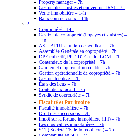
Property manager – 7h
Gestion des sinistres et convention IRSI – 7h
Vente immobilière – 14h
Baux commerciaux – 14h
2
Copropriété – 14h
Gestion de copropriété (impayés et sinistres) –
14h
ASL, AFUL et union de syndicats – 7h
Assemblée Générale en copropriété – 7h
DPE collectif, PPT, DTG et loi LOM – 7h
Contentieux de la copropriété – 7h
Gardien et employé d’immeuble – 7h
Gestion opérationnelle de copropriété – 7h
Gestion locative – 7h
États des lieux – 7h
Contentieux locatif – 7h
Syndic de copropriété – 7h
Fiscalité et Patrimoine
Fiscalité immobilière – 7h
Droit des successions – 7h
Impôt sur la fortune immobilière (IFI) – 7h
Les plus-values immobilières – 7h
SCI ( Société Civile Immobilière ) – 7h
Comptabilité en SCI – 7h