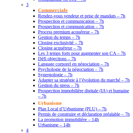
3
Commerciale
Rendez-vous vendeur et prise de mandats – 7h
Prospection et communication – 7h
Prospection et communication – 7h
Process premium acquéreur – 7h
Gestion du temps – 7h
Closing exclusivité – 7h
Closing acquéreur – 7h
Les 3 temps forts pour augmenter son CA – 7h
Défi objections – 7h
Langage corporel en négociation – 7h
Psychologie de la négociation – 7h
Synergologie – 7h
Adapter sa stratégie à l’évolution du marché – 7h
Gestion du stress – 7h
Prospection immobilière digitale (IA) et humaine
– 7h
Urbanisme
Plan Local d’Urbanisme (PLU) – 7h
Permis de construire et déclaration préalable – 7h
La promotion immobilière – 14h
Urbanisme – 14h
4