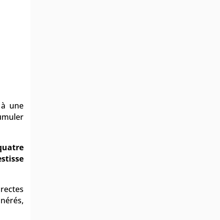
 à une
cumuler
quatre
estisse
rectes
nérés,