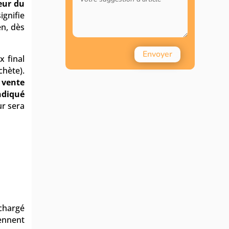
eur du
signifie
en, dès
Envoyer
x final
chète).
e vente
ndiqué
ur sera
 chargé
ennent