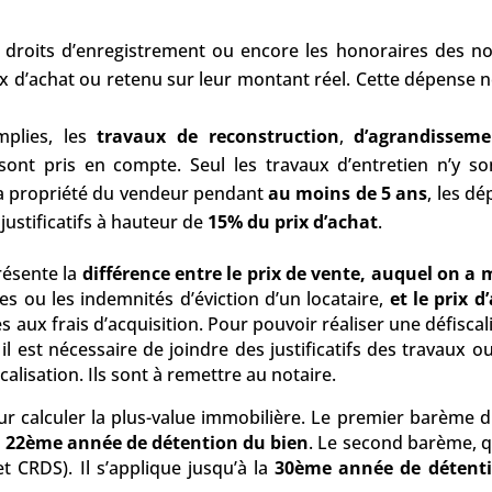
droits d’enregistrement ou encore les honoraires des not
rix d’achat ou retenu sur leur montant réel. Cette dépense 
.
mplies, les
travaux de reconstruction
,
d’agrandissem
sont pris en compte. Seul les travaux d’entretien n’y so
é la propriété du vendeur pendant
au moins de 5 ans
, les d
justificatifs à hauteur de
15% du prix d’achat
.
résente la
différence entre le prix de vente, auquel on a
es ou les indemnités d’éviction d’un locataire,
et le prix d
es aux frais d’acquisition. Pour pouvoir réaliser une défiscal
 il est nécessaire de joindre des justificatifs des travaux o
lisation. Ils sont à remettre au notaire.
ur calculer la plus-value immobilière. Le premier barème 
a
22ème année de détention du bien
. Le second barème, 
t CRDS). Il s’applique jusqu’à la
30ème année de détent