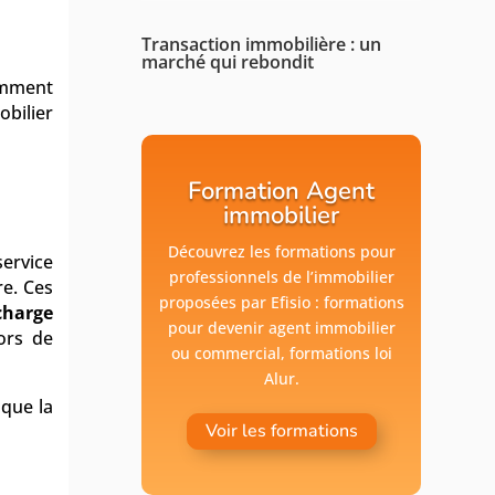
Transaction immobilière : un
marché qui rebondit
amment
bilier
Formation Agent
immobilier
Découvrez les formations pour
service
professionnels de l’immobilier
re. Ces
proposées par Efisio : formations
charge
pour devenir agent immobilier
ors de
ou commercial, formations loi
Alur.
 que la
Voir les formations