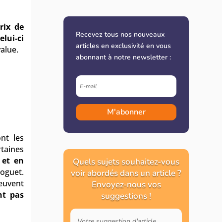
rix de
Recevez tous nos nouveaux
elui-ci
articles en exclusivité en vous
value.
abonnant à notre newsletter :
M'abonner
ont les
rtaines
 et en
Quels sujets souhaitez-vous
Hoguet.
voir abordés dans un article ?
peuvent
Envoyez-nous vos
nt pas
suggestions !