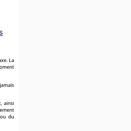
s
axe. La
 moment
 jamais
, ainsi
alement
r ou du