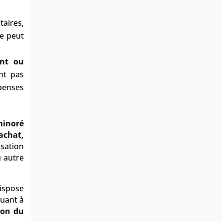
aires,
ne peut
ent ou
nt pas
épenses
 minoré
’achat,
isation
u autre
dispose
quant à
ion du