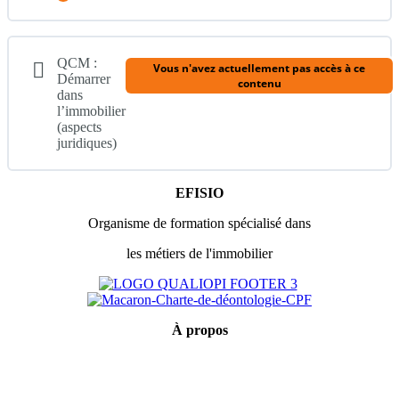
bases
du
droit
Contenu du Module
immobilier
QCM :
Vous n'avez actuellement pas accès à ce
0% TERMINÉ
0/51 Étapes
Démarrer
contenu
dans
l’immobilier
(aspects
1 – Chronologie d’une vente immobilière
juridiques)
EFISIO
2 – La loi Hoguet (transaction/location/gestion)
Organisme de formation spécialisé dans
les métiers de l'immobilier
3 – Déontologie (A)
4 – Déontologie (B)
À
propos
Mentions légales
5 – Tracfin
Conditions générales de vente