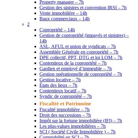
Property manager – 7h
Gestion des sinistres et convention IRSI – 7h
Vente immobilière – 14h
Baux commerciaux – 14h
2
Copropriété – 14h
Gestion de copropriété (impayés et sinistres) –
14h
ASL, AFUL et union de syndicats – 7h
Assemblée Générale en copropriété – 7h
DPE collectif, PPT, DTG et loi LOM – 7h
Contentieux de la copropriété – 7h
Gardien et employé d’immeuble – 7h
Gestion opérationnelle de copropriété – 7h
Gestion locative – 7h
États des lieux – 7h
Contentieux locatif – 7h
Syndic de copropriété – 7h
Fiscalité et Patrimoine
Fiscalité immobilière – 7h
Droit des successions – 7h
Impôt sur la fortune immobilière (IFI) – 7h
Les plus-values immobilières – 7h
SCI ( Société Civile Immobilière ) – 7h
Comptabilité en SCI – 7h