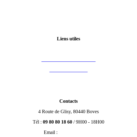
Politique de confidentialité
6 – L’estimation d’un bien immobilier
Qui sommes-nous ?
Certification Qualiopi
7 – L’avis de valeur
Liens utiles
Mon compte
8 – Choisir son barème (A)
Financement des formations
Vous êtes formateur
9 – Choisir son barème (B)
Partenaires
Blog Immobilier
10 – Charge vendeur / charge acquéreur
Contacts
4 Route de Glisy, 80440 Boves
11 – Document d’information précontractuelle (DIP)
Tél :
09 80 80 18 60
/ 9H00 - 18H00
Email :
contact@efisio.fr
12 – Les différents mandats de vente (A)