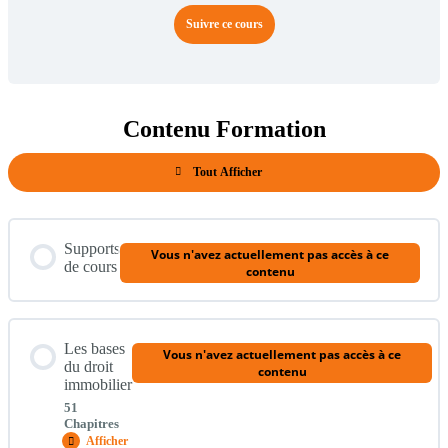
Suivre ce cours
Contenu Formation
Tout Afficher
Modules
Supports
Vous n'avez actuellement pas accès à ce
de cours
contenu
Les bases
Vous n'avez actuellement pas accès à ce
du droit
contenu
immobilier
51
Chapitres
Afficher
Les