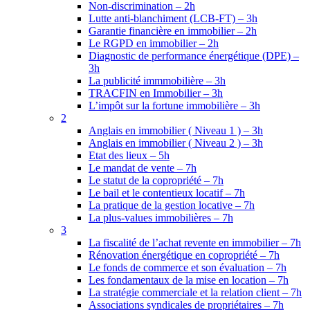
Non-discrimination – 2h
Lutte anti-blanchiment (LCB-FT) – 3h
Garantie financière en immobilier – 2h
Le RGPD en immobilier – 2h
Diagnostic de performance énergétique (DPE) –
3h
La publicité immmobilière – 3h
TRACFIN en Immobilier – 3h
L’impôt sur la fortune immobilière – 3h
2
Anglais en immobilier ( Niveau 1 ) – 3h
Anglais en immobilier ( Niveau 2 ) – 3h
Etat des lieux – 5h
Le mandat de vente – 7h
Le statut de la copropriété – 7h
Le bail et le contentieux locatif – 7h
La pratique de la gestion locative – 7h
La plus-values immobilières – 7h
3
La fiscalité de l’achat revente en immobilier – 7h
Rénovation énergétique en copropriété – 7h
Le fonds de commerce et son évaluation – 7h
Les fondamentaux de la mise en location – 7h
La stratégie commerciale et la relation client – 7h
Associations syndicales de propriétaires – 7h