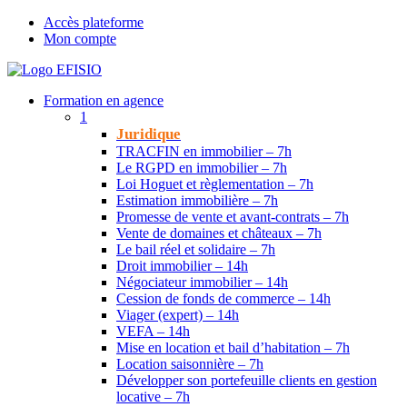
Accès plateforme
Mon compte
Formation en agence
1
Juridique
TRACFIN en immobilier – 7h
Le RGPD en immobilier – 7h
Loi Hoguet et règlementation – 7h
Estimation immobilière – 7h
Promesse de vente et avant-contrats – 7h
Vente de domaines et châteaux – 7h
Le bail réel et solidaire – 7h
Droit immobilier – 14h
Négociateur immobilier – 14h
Cession de fonds de commerce – 14h
Viager (expert) – 14h
VEFA – 14h
Mise en location et bail d’habitation – 7h
Location saisonnière – 7h
Développer son portefeuille clients en gestion
locative – 7h