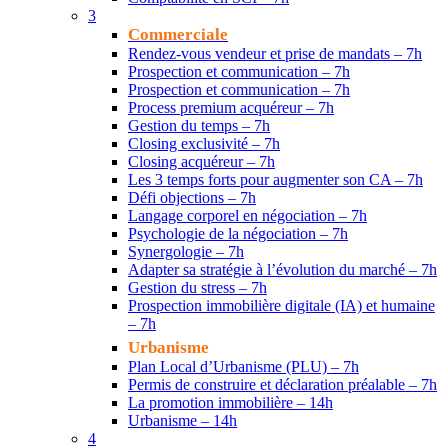
3
Commerciale
Rendez-vous vendeur et prise de mandats – 7h
Prospection et communication – 7h
Prospection et communication – 7h
Process premium acquéreur – 7h
Gestion du temps – 7h
Closing exclusivité – 7h
Closing acquéreur – 7h
Les 3 temps forts pour augmenter son CA – 7h
Défi objections – 7h
Langage corporel en négociation – 7h
Psychologie de la négociation – 7h
Synergologie – 7h
Adapter sa stratégie à l’évolution du marché – 7h
Gestion du stress – 7h
Prospection immobilière digitale (IA) et humaine
– 7h
Urbanisme
Plan Local d’Urbanisme (PLU) – 7h
Permis de construire et déclaration préalable – 7h
La promotion immobilière – 14h
Urbanisme – 14h
4