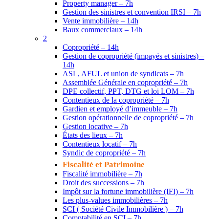
Property manager – 7h
Gestion des sinistres et convention IRSI – 7h
Vente immobilière – 14h
Baux commerciaux – 14h
2
Copropriété – 14h
Gestion de copropriété (impayés et sinistres) –
14h
ASL, AFUL et union de syndicats – 7h
Assemblée Générale en copropriété – 7h
DPE collectif, PPT, DTG et loi LOM – 7h
Contentieux de la copropriété – 7h
Gardien et employé d’immeuble – 7h
Gestion opérationnelle de copropriété – 7h
Gestion locative – 7h
États des lieux – 7h
Contentieux locatif – 7h
Syndic de copropriété – 7h
Fiscalité et Patrimoine
Fiscalité immobilière – 7h
Droit des successions – 7h
Impôt sur la fortune immobilière (IFI) – 7h
Les plus-values immobilières – 7h
SCI ( Société Civile Immobilière ) – 7h
Comptabilité en SCI – 7h