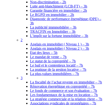
Non-discrimination – 2h
Lutte anti-blanchiment (LCB-FT) – 3h
Garantie financière en immobilier – 2h
Le RGPD en immobilier – 2h
Diagnostic de performance énergétique (DPE) –
3h
La publicité immmobilière – 3h
TRACFIN en Immobilier – 3h
L’impôt sur la fortune immobilière – 3h
2
Anglais en immobilier ( Niveau 1 ) – 3h
Anglais en immobilier ( Niveau 2 ) – 3h
Etat des lieux – 5h
Le mandat de vente – 7h
Le statut de la copropriété – 7h
Le bail et le contentieux locatif – 7h
La pratique de la gestion locative – 7h
La plus-values immobilières – 7h
3
La fiscalité de l’achat revente en immobilier – 7h
Rénovation énergétique en copropriété – 7h
Le fonds de commerce et son évaluation – 7h
Les fondamentaux de la mise en location – 7h
La stratégie commerciale et la relation client – 7h
Associations syndicales de propriétaires – 7h