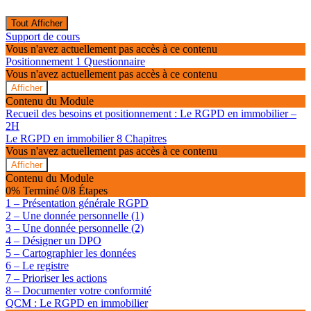
Tout Afficher
Modules
Support de cours
Vous n'avez actuellement pas accès à ce contenu
Positionnement
1 Questionnaire
Vous n'avez actuellement pas accès à ce contenu
Afficher
Positionnement
Contenu du Module
Recueil des besoins et positionnement : Le RGPD en immobilier –
2H
Le RGPD en immobilier
8 Chapitres
Vous n'avez actuellement pas accès à ce contenu
Afficher
Le
Contenu du Module
RGPD
0% Terminé
0/8 Étapes
en
1 – Présentation générale RGPD
immobilier
2 – Une donnée personnelle (1)
3 – Une donnée personnelle (2)
4 – Désigner un DPO
5 – Cartographier les données
6 – Le registre
7 – Prioriser les actions
8 – Documenter votre conformité
QCM : Le RGPD en immobilier