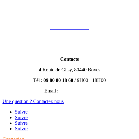
Mon compte
Financement des formations
Vous êtes formateur
Partenaires
Blog Immobilier
Contacts
4 Route de Glisy, 80440 Boves
Tél :
09 80 80 18 60
/ 9H00 - 18H00
Email :
contact@efisio.fr
Une question ? Contactez-nous
Suivre
Suivre
Suivre
Suivre