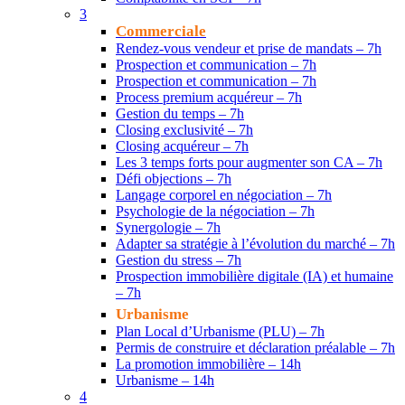
3
Commerciale
Rendez-vous vendeur et prise de mandats – 7h
Prospection et communication – 7h
Prospection et communication – 7h
Process premium acquéreur – 7h
Gestion du temps – 7h
Closing exclusivité – 7h
Closing acquéreur – 7h
Les 3 temps forts pour augmenter son CA – 7h
Défi objections – 7h
Langage corporel en négociation – 7h
Psychologie de la négociation – 7h
Synergologie – 7h
Adapter sa stratégie à l’évolution du marché – 7h
Gestion du stress – 7h
Prospection immobilière digitale (IA) et humaine
– 7h
Urbanisme
Plan Local d’Urbanisme (PLU) – 7h
Permis de construire et déclaration préalable – 7h
La promotion immobilière – 14h
Urbanisme – 14h
4