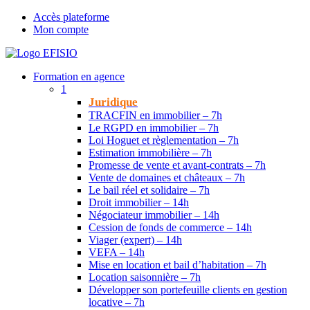
Accès plateforme
Mon compte
Formation en agence
1
Juridique
TRACFIN en immobilier – 7h
Le RGPD en immobilier – 7h
Loi Hoguet et règlementation – 7h
Estimation immobilière – 7h
Promesse de vente et avant-contrats – 7h
Vente de domaines et châteaux – 7h
Le bail réel et solidaire – 7h
Droit immobilier – 14h
Négociateur immobilier – 14h
Cession de fonds de commerce – 14h
Viager (expert) – 14h
VEFA – 14h
Mise en location et bail d’habitation – 7h
Location saisonnière – 7h
Développer son portefeuille clients en gestion
locative – 7h