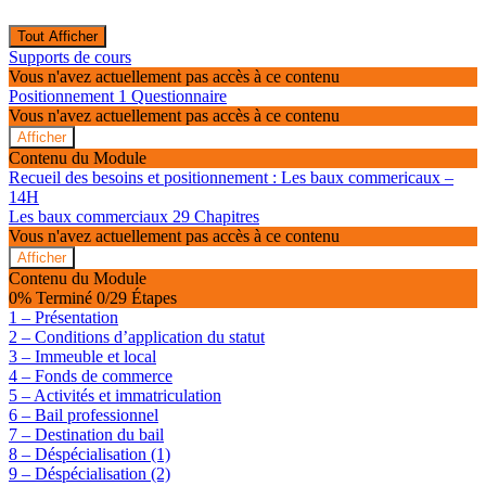
Tout Afficher
Modules
Supports de cours
Vous n'avez actuellement pas accès à ce contenu
Positionnement
1 Questionnaire
Vous n'avez actuellement pas accès à ce contenu
Afficher
Positionnement
Contenu du Module
Recueil des besoins et positionnement : Les baux commericaux –
14H
Les baux commerciaux
29 Chapitres
Vous n'avez actuellement pas accès à ce contenu
Afficher
Les
Contenu du Module
baux
0% Terminé
0/29 Étapes
commerciaux
1 – Présentation
2 – Conditions d’application du statut
3 – Immeuble et local
4 – Fonds de commerce
5 – Activités et immatriculation
6 – Bail professionnel
7 – Destination du bail
8 – Déspécialisation (1)
9 – Déspécialisation (2)