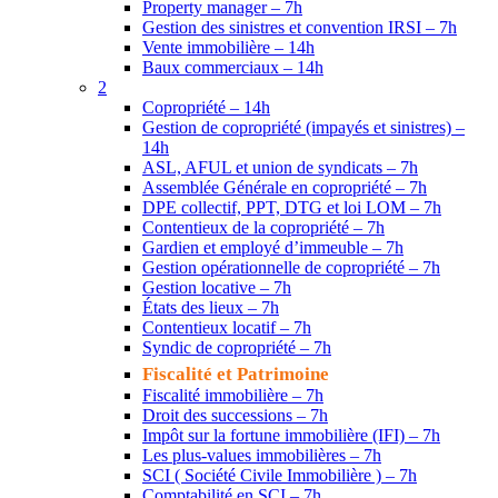
Property manager – 7h
Gestion des sinistres et convention IRSI – 7h
Vente immobilière – 14h
Baux commerciaux – 14h
2
Copropriété – 14h
Gestion de copropriété (impayés et sinistres) –
14h
ASL, AFUL et union de syndicats – 7h
Assemblée Générale en copropriété – 7h
DPE collectif, PPT, DTG et loi LOM – 7h
Contentieux de la copropriété – 7h
Gardien et employé d’immeuble – 7h
Gestion opérationnelle de copropriété – 7h
Gestion locative – 7h
États des lieux – 7h
Contentieux locatif – 7h
Syndic de copropriété – 7h
Fiscalité et Patrimoine
Fiscalité immobilière – 7h
Droit des successions – 7h
Impôt sur la fortune immobilière (IFI) – 7h
Les plus-values immobilières – 7h
SCI ( Société Civile Immobilière ) – 7h
Comptabilité en SCI – 7h