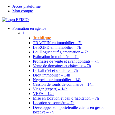
Accès plateforme
Mon compte
Formation en agence
1
Juridique
TRACFIN en immobilier – 7h
Le RGPD en immobilier – 7h
Loi Hoguet et règlementation – 7h
Estimation immobilière – 7h
Promesse de vente et avant-contrats – 7h
Vente de domaines et châteaux – 7h
Le bail réel et solidaire – 7h
Droit immobilier – 14h
Négociateur immobilier – 14h
Cession de fonds de commerce – 14h
Viager (expert) – 14h
VEFA – 14h
Mise en location et bail d’habitation – 7h
Location saisonnière – 7h
Développer son portefeuille clients en gestion
locative – 7h