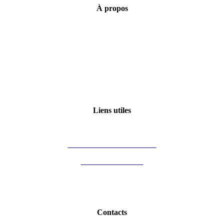
À
propos
Mentions légales
Conditions générales de vente
Politique de confidentialité
Qui sommes-nous ?
Certification Qualiopi
Liens utiles
Mon compte
Financement des formations
Vous êtes formateur
Partenaires
Blog Immobilier
Contacts