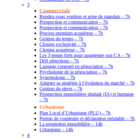
3
Commerciale
Rendez-vous vendeur et prise de mandats – 7h
Prospection et communication – 7h
Prospection et communication – 7h
Process premium acquéreur – 7h
Gestion du temps – 7h
Closing exclusivité – 7h
Closing acquéreur – 7h
Les 3 temps forts pour augmenter son CA – 7h
Défi objections – 7h
Langage corporel en négociation – 7h
Psychologie de la négociation – 7h
Synergologie – 7h
Adapter sa stratégie à l’évolution du marché – 7h
Gestion du stress – 7h
Prospection immobilière digitale (IA) et humaine
– 7h
Urbanisme
Plan Local d’Urbanisme (PLU) – 7h
Permis de construire et déclaration préalable – 7h
La promotion immobilière – 14h
Urbanisme – 14h
4