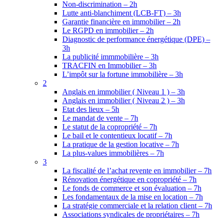
Non-discrimination – 2h
Lutte anti-blanchiment (LCB-FT) – 3h
Garantie financière en immobilier – 2h
Le RGPD en immobilier – 2h
Diagnostic de performance énergétique (DPE) –
3h
La publicité immmobilière – 3h
TRACFIN en Immobilier – 3h
L’impôt sur la fortune immobilière – 3h
2
Anglais en immobilier ( Niveau 1 ) – 3h
Anglais en immobilier ( Niveau 2 ) – 3h
Etat des lieux – 5h
Le mandat de vente – 7h
Le statut de la copropriété – 7h
Le bail et le contentieux locatif – 7h
La pratique de la gestion locative – 7h
La plus-values immobilières – 7h
3
La fiscalité de l’achat revente en immobilier – 7h
Rénovation énergétique en copropriété – 7h
Le fonds de commerce et son évaluation – 7h
Les fondamentaux de la mise en location – 7h
La stratégie commerciale et la relation client – 7h
Associations syndicales de propriétaires – 7h