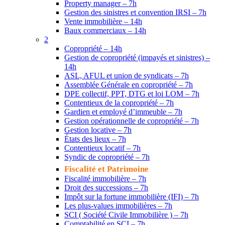
Property manager – 7h
Gestion des sinistres et convention IRSI – 7h
Vente immobilière – 14h
Baux commerciaux – 14h
2
Copropriété – 14h
Gestion de copropriété (impayés et sinistres) –
14h
ASL, AFUL et union de syndicats – 7h
Assemblée Générale en copropriété – 7h
DPE collectif, PPT, DTG et loi LOM – 7h
Contentieux de la copropriété – 7h
Gardien et employé d’immeuble – 7h
Gestion opérationnelle de copropriété – 7h
Gestion locative – 7h
États des lieux – 7h
Contentieux locatif – 7h
Syndic de copropriété – 7h
Fiscalité et Patrimoine
Fiscalité immobilière – 7h
Droit des successions – 7h
Impôt sur la fortune immobilière (IFI) – 7h
Les plus-values immobilières – 7h
SCI ( Société Civile Immobilière ) – 7h
Comptabilité en SCI – 7h