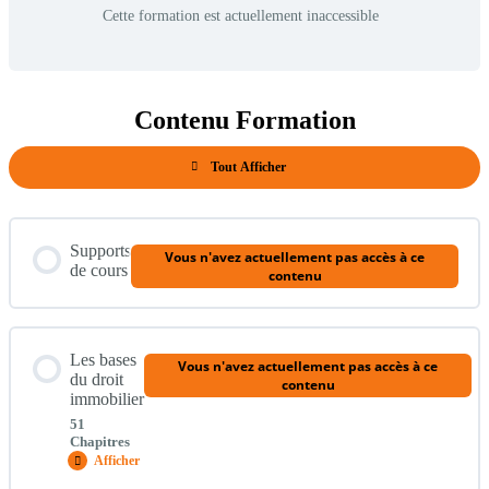
Cette formation est actuellement inaccessible
Contenu Formation
Tout Afficher
Modules
Supports
Vous n'avez actuellement pas accès à ce
de cours
contenu
Les bases
Vous n'avez actuellement pas accès à ce
du droit
contenu
immobilier
51
Chapitres
Afficher
Les
bases