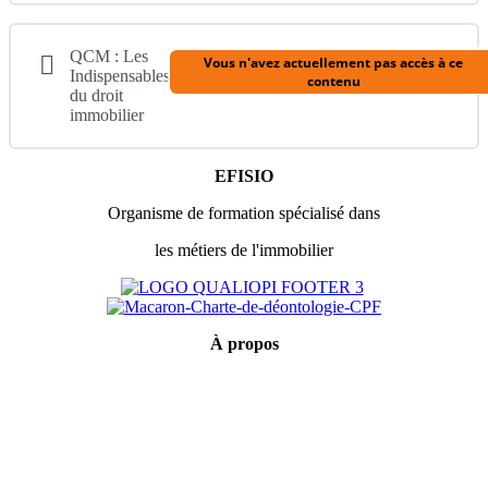
du
droit
Contenu du Module
immobilier
QCM : Les
Vous n'avez actuellement pas accès à ce
0% TERMINÉ
0/51 Étapes
Indispensables
contenu
du droit
immobilier
1 – Chronologie d’une vente immobilière
EFISIO
Organisme de formation spécialisé dans
2 – La loi Hoguet (transaction/location/gestion)
les métiers de l'immobilier
3 – Déontologie (A)
À
propos
4 – Déontologie (B)
Mentions légales
Conditions générales de vente
5 – Tracfin
Politique de confidentialité