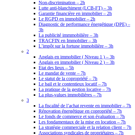
Non-discrimination – 2h
Lutte anti-blanchiment (LCB-FT) – 3h
Garantie financière en immobilier – 2h
Le RGPD en immobilier – 2h
Diagnostic de performance énergétique (DPE) –
3h
La publicité immmobilière – 3h
TRACFIN en Immobilier – 3h
L’impôt sur la fortune immobilière – 3h
2
Anglais en immobilier ( Niveau 1 ) – 3h
Anglais en immobilier ( Niveau 2 ) – 3h
Etat des lieux – 5h
Le mandat de vente – 7h
Le statut de la copropriété – 7h
Le bail et le contentieux locatif – 7h
La pratique de la gestion locative – 7h
La plus-values immobilières – 7h
3
La fiscalité de l’achat revente en immobilier – 7h
Rénovation énergétique en copropriété – 7h
Le fonds de commerce et son évaluation – 7h
Les fondamentaux de la mise en location – 7h
La stratégie commerciale et la relation client – 7h
Associations syndicales de propriétaires – 7h