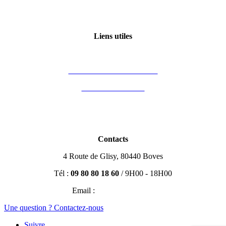
Qui sommes-nous ?
6 – L’estimation d’un bien immobilier
Certification Qualiopi
Liens utiles
7 – L’avis de valeur
Mon compte
Financement des formations
8 – Choisir son barème (A)
Vous êtes formateur
Partenaires
9 – Choisir son barème (B)
Blog Immobilier
Contacts
10 – Charge vendeur / charge acquéreur
4 Route de Glisy, 80440 Boves
Tél :
09 80 80 18 60
/ 9H00 - 18H00
11 – Document d’information précontractuelle (DIP)
Email :
contact@efisio.fr
Une question ? Contactez-nous
12 – Les différents mandats de vente (A)
Suivre