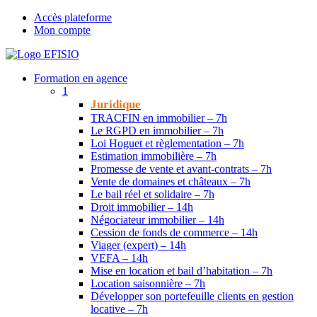
Accès plateforme
Mon compte
Formation en agence
1
Juridique
TRACFIN en immobilier – 7h
Le RGPD en immobilier – 7h
Loi Hoguet et règlementation – 7h
Estimation immobilière – 7h
Promesse de vente et avant-contrats – 7h
Vente de domaines et châteaux – 7h
Le bail réel et solidaire – 7h
Droit immobilier – 14h
Négociateur immobilier – 14h
Cession de fonds de commerce – 14h
Viager (expert) – 14h
VEFA – 14h
Mise en location et bail d’habitation – 7h
Location saisonnière – 7h
Développer son portefeuille clients en gestion
locative – 7h