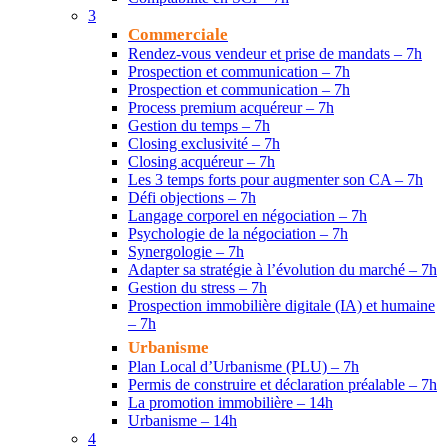
3
Commerciale
Rendez-vous vendeur et prise de mandats – 7h
Prospection et communication – 7h
Prospection et communication – 7h
Process premium acquéreur – 7h
Gestion du temps – 7h
Closing exclusivité – 7h
Closing acquéreur – 7h
Les 3 temps forts pour augmenter son CA – 7h
Défi objections – 7h
Langage corporel en négociation – 7h
Psychologie de la négociation – 7h
Synergologie – 7h
Adapter sa stratégie à l’évolution du marché – 7h
Gestion du stress – 7h
Prospection immobilière digitale (IA) et humaine
– 7h
Urbanisme
Plan Local d’Urbanisme (PLU) – 7h
Permis de construire et déclaration préalable – 7h
La promotion immobilière – 14h
Urbanisme – 14h
4