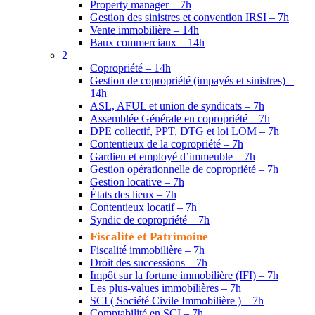
Property manager – 7h
Gestion des sinistres et convention IRSI – 7h
Vente immobilière – 14h
Baux commerciaux – 14h
2
Copropriété – 14h
Gestion de copropriété (impayés et sinistres) –
14h
ASL, AFUL et union de syndicats – 7h
Assemblée Générale en copropriété – 7h
DPE collectif, PPT, DTG et loi LOM – 7h
Contentieux de la copropriété – 7h
Gardien et employé d’immeuble – 7h
Gestion opérationnelle de copropriété – 7h
Gestion locative – 7h
États des lieux – 7h
Contentieux locatif – 7h
Syndic de copropriété – 7h
Fiscalité et Patrimoine
Fiscalité immobilière – 7h
Droit des successions – 7h
Impôt sur la fortune immobilière (IFI) – 7h
Les plus-values immobilières – 7h
SCI ( Société Civile Immobilière ) – 7h
Comptabilité en SCI – 7h