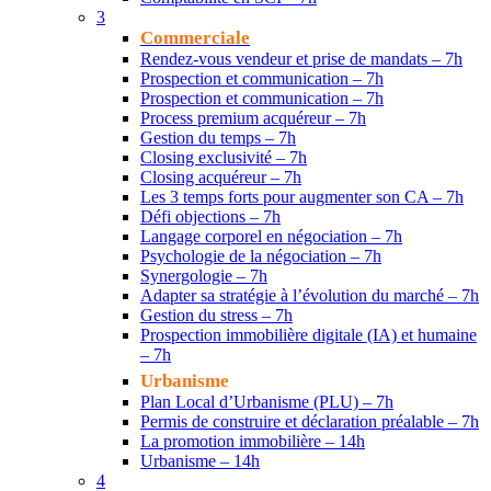
3
Commerciale
Rendez-vous vendeur et prise de mandats – 7h
Prospection et communication – 7h
Prospection et communication – 7h
Process premium acquéreur – 7h
Gestion du temps – 7h
Closing exclusivité – 7h
Closing acquéreur – 7h
Les 3 temps forts pour augmenter son CA – 7h
Défi objections – 7h
Langage corporel en négociation – 7h
Psychologie de la négociation – 7h
Synergologie – 7h
Adapter sa stratégie à l’évolution du marché – 7h
Gestion du stress – 7h
Prospection immobilière digitale (IA) et humaine
– 7h
Urbanisme
Plan Local d’Urbanisme (PLU) – 7h
Permis de construire et déclaration préalable – 7h
La promotion immobilière – 14h
Urbanisme – 14h
4