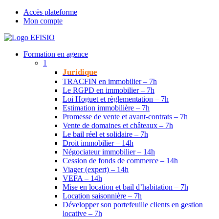
Accès plateforme
Mon compte
Formation en agence
1
Juridique
TRACFIN en immobilier – 7h
Le RGPD en immobilier – 7h
Loi Hoguet et règlementation – 7h
Estimation immobilière – 7h
Promesse de vente et avant-contrats – 7h
Vente de domaines et châteaux – 7h
Le bail réel et solidaire – 7h
Droit immobilier – 14h
Négociateur immobilier – 14h
Cession de fonds de commerce – 14h
Viager (expert) – 14h
VEFA – 14h
Mise en location et bail d’habitation – 7h
Location saisonnière – 7h
Développer son portefeuille clients en gestion
locative – 7h