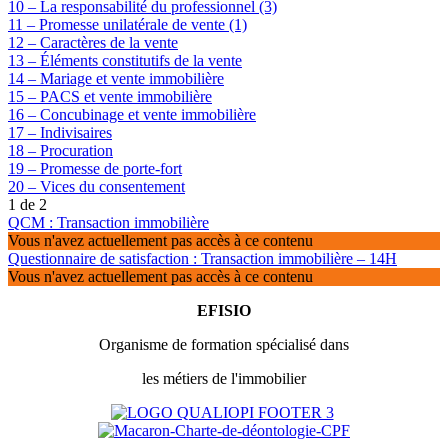
10 – La responsabilité du professionnel (3)
11 – Promesse unilatérale de vente (1)
12 – Caractères de la vente
13 – Éléments constitutifs de la vente
14 – Mariage et vente immobilière
15 – PACS et vente immobilière
16 – Concubinage et vente immobilière
17 – Indivisaires
18 – Procuration
19 – Promesse de porte-fort
20 – Vices du consentement
1 de 2
QCM : Transaction immobilière
Vous n'avez actuellement pas accès à ce contenu
Questionnaire de satisfaction : Transaction immobilière – 14H
Vous n'avez actuellement pas accès à ce contenu
EFISIO
Organisme de formation spécialisé dans
les métiers de l'immobilier