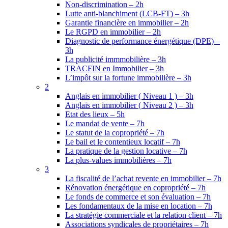
Non-discrimination – 2h
Lutte anti-blanchiment (LCB-FT) – 3h
Garantie financière en immobilier – 2h
Le RGPD en immobilier – 2h
Diagnostic de performance énergétique (DPE) –
3h
La publicité immmobilière – 3h
TRACFIN en Immobilier – 3h
L’impôt sur la fortune immobilière – 3h
2
Anglais en immobilier ( Niveau 1 ) – 3h
Anglais en immobilier ( Niveau 2 ) – 3h
Etat des lieux – 5h
Le mandat de vente – 7h
Le statut de la copropriété – 7h
Le bail et le contentieux locatif – 7h
La pratique de la gestion locative – 7h
La plus-values immobilières – 7h
3
La fiscalité de l’achat revente en immobilier – 7h
Rénovation énergétique en copropriété – 7h
Le fonds de commerce et son évaluation – 7h
Les fondamentaux de la mise en location – 7h
La stratégie commerciale et la relation client – 7h
Associations syndicales de propriétaires – 7h