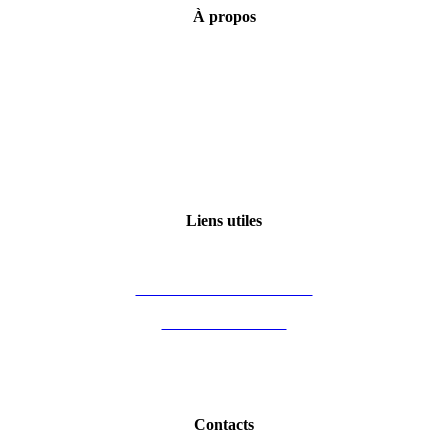
À
propos
Mentions légales
Conditions générales de vente
Politique de confidentialité
Qui sommes-nous ?
Certification Qualiopi
Liens utiles
Mon compte
Financement des formations
Vous êtes formateur
Partenaires
Blog Immobilier
Contacts