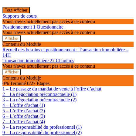
Tout Afficher
Modules
Supports de cours
Vous n'avez actuellement pas accès à ce contenu
Positionnement
1 Questionnaire
Vous n'avez actuellement pas accès à ce contenu
Afficher
Positionnement
Contenu du Module
Recueil des besoins et positionnement : Transaction immobilière –
14H
Transaction immobilière
27 Chapitres
Vous n'avez actuellement pas accès à ce contenu
Afficher
Transaction
Contenu du Module
immobilière
0% Terminé
0/27 Étapes
1 – Le passage du mandat de vente à l’offre d’achat
2 – La négociation précontractuelle (1)
3 – La négociation précontractuelle (2)
4 – L’offre d’achat (1)
5 – L’offre d’achat (2)
6 – L’offre d’achat (3)
7 – L’offre d’achat (4)
8 – La responsabilité du professionnel (1)
9 – La responsabilité du professionnel (2)