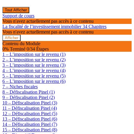
Tout Afficher
Modules
Support de cours
Vous n'avez actuellement pas accès à ce contenu
La fiscalité de l’investissement immobilier
34 Chapitres
Vous n'avez actuellement pas accès à ce contenu
Afficher
La
Contenu du Module
fiscalité
0% Terminé
0/34 Étapes
de
1 – L’imposition sur le revenu (1)
l’investissement
2 – L’imposition sur le revenu (2)
immobilier
3 – L’imposition sur le revenu (3)
4 – L’imposition sur le revenu (4)
5 – L’imposition sur le revenu (5)
6 – L’imposition sur le revenu (6)
7 – Niches fiscales
8 – Défiscalisation Pinel (1)
9 – Défiscalisation Pinel (2)
10 – Défiscalisation Pinel (3)
11 – Défiscalisation Pinel (4)
12 – Défiscalisation Pinel (5)
13 – Défiscalisation Pinel (6)
14 – Défiscalisation Pinel (7)
15 – Défiscalisation Pinel (8)