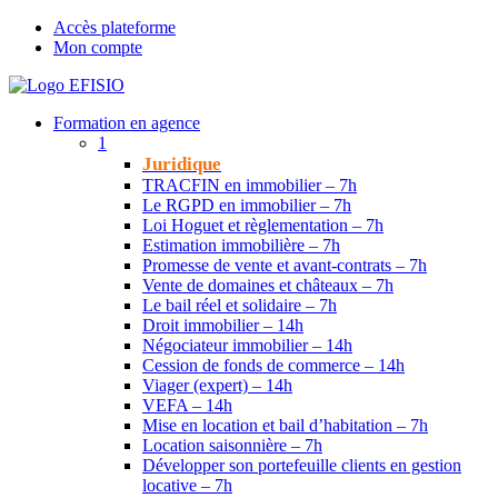
Accès plateforme
Mon compte
Formation en agence
1
Juridique
TRACFIN en immobilier – 7h
Le RGPD en immobilier – 7h
Loi Hoguet et règlementation – 7h
Estimation immobilière – 7h
Promesse de vente et avant-contrats – 7h
Vente de domaines et châteaux – 7h
Le bail réel et solidaire – 7h
Droit immobilier – 14h
Négociateur immobilier – 14h
Cession de fonds de commerce – 14h
Viager (expert) – 14h
VEFA – 14h
Mise en location et bail d’habitation – 7h
Location saisonnière – 7h
Développer son portefeuille clients en gestion
locative – 7h