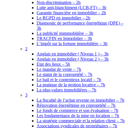
Non-discrimination – 2h
Lutte anti-blanchiment (LCB-FT) – 3h
Garantie financière en immobilier – 2h
Le RGPD en immobilier – 2h
Diagnostic de performance énergétique (DPE) –
3h
La publicité immmobilière – 3h
TRACFIN en Immobilier – 3h
L’impôt sur la fortune immobilière – 3h
2
Anglais en immobilier ( Niveau 1 ) – 3h
Anglais en immobilier ( Niveau 2 ) – 3h
Etat des lieux – 5h
Le mandat de vente – 7h
Le statut de la copropriété – 7h
Le bail et le contentieux locatif – 7h
La pratique de la gestion locative – 7h
La plus-values immobilières – 7h
3
La fiscalité de l’achat revente en immobilier – 7h
Rénovation énergétique en copropriété – 7h
Le fonds de commerce et son évaluation – 7h
Les fondamentaux de la mise en location – 7h
La stratégie commerciale et la relation client – 7h
Associations syndicales de propriétaires – 7h