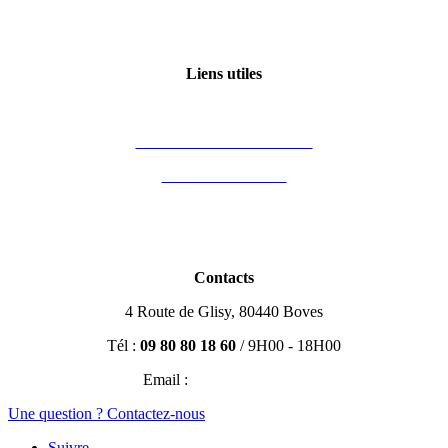
Qui sommes-nous ?
Certification Qualiopi
Liens utiles
Mon compte
Financement des formations
Vous êtes formateur
Partenaires
Blog Immobilier
Contacts
4 Route de Glisy, 80440 Boves
Tél :
09 80 80 18 60
/ 9H00 - 18H00
Email :
contact@efisio.fr
Une question ? Contactez-nous
Suivre