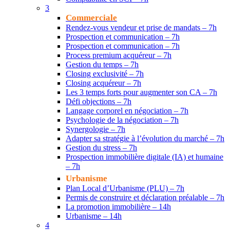
3
Commerciale
Rendez-vous vendeur et prise de mandats – 7h
Prospection et communication – 7h
Prospection et communication – 7h
Process premium acquéreur – 7h
Gestion du temps – 7h
Closing exclusivité – 7h
Closing acquéreur – 7h
Les 3 temps forts pour augmenter son CA – 7h
Défi objections – 7h
Langage corporel en négociation – 7h
Psychologie de la négociation – 7h
Synergologie – 7h
Adapter sa stratégie à l’évolution du marché – 7h
Gestion du stress – 7h
Prospection immobilière digitale (IA) et humaine
– 7h
Urbanisme
Plan Local d’Urbanisme (PLU) – 7h
Permis de construire et déclaration préalable – 7h
La promotion immobilière – 14h
Urbanisme – 14h
4