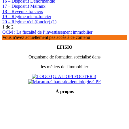
16 – Dispositif Denormandie
17 – Dispositif Malraux
18 – Revenus fonciers
19 – Régime micro-foncier
20 – Régime réel (foncier) (1)
1 de 2
QCM : La fiscalité de l’investissement immobilier
Vous n'avez actuellement pas accès à ce contenu
EFISIO
Organisme de formation spécialisé dans
les métiers de l'immobilier
À
propos
Mentions légales
Conditions générales de vente
Politique de confidentialité