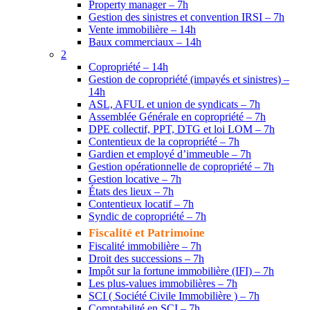
Property manager – 7h
Gestion des sinistres et convention IRSI – 7h
Vente immobilière – 14h
Baux commerciaux – 14h
2
Copropriété – 14h
Gestion de copropriété (impayés et sinistres) –
14h
ASL, AFUL et union de syndicats – 7h
Assemblée Générale en copropriété – 7h
DPE collectif, PPT, DTG et loi LOM – 7h
Contentieux de la copropriété – 7h
Gardien et employé d’immeuble – 7h
Gestion opérationnelle de copropriété – 7h
Gestion locative – 7h
États des lieux – 7h
Contentieux locatif – 7h
Syndic de copropriété – 7h
Fiscalité et Patrimoine
Fiscalité immobilière – 7h
Droit des successions – 7h
Impôt sur la fortune immobilière (IFI) – 7h
Les plus-values immobilières – 7h
SCI ( Société Civile Immobilière ) – 7h
Comptabilité en SCI – 7h