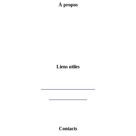
À
propos
Mentions légales
Conditions générales de vente
Politique de confidentialité
Qui sommes-nous ?
Certification Qualiopi
Liens utiles
Mon compte
Financement des formations
Vous êtes formateur
Partenaires
Blog Immobilier
Contacts