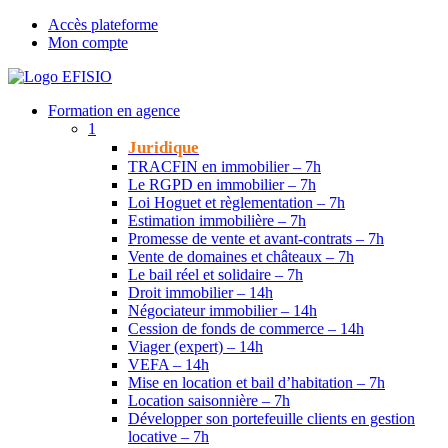
Accès plateforme
Mon compte
Formation en agence
1
Juridique
TRACFIN en immobilier – 7h
Le RGPD en immobilier – 7h
Loi Hoguet et règlementation – 7h
Estimation immobilière – 7h
Promesse de vente et avant-contrats – 7h
Vente de domaines et châteaux – 7h
Le bail réel et solidaire – 7h
Droit immobilier – 14h
Négociateur immobilier – 14h
Cession de fonds de commerce – 14h
Viager (expert) – 14h
VEFA – 14h
Mise en location et bail d’habitation – 7h
Location saisonnière – 7h
Développer son portefeuille clients en gestion
locative – 7h