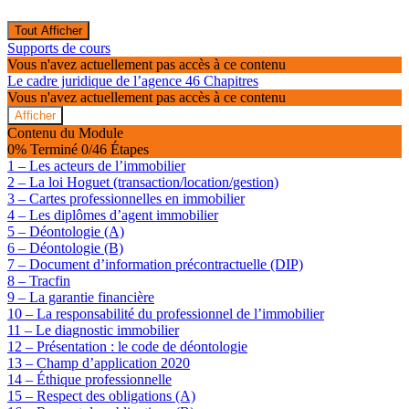
Tout Afficher
Modules
Supports de cours
Vous n'avez actuellement pas accès à ce contenu
Le cadre juridique de l’agence
46 Chapitres
Vous n'avez actuellement pas accès à ce contenu
Afficher
Le
Contenu du Module
cadre
0% Terminé
0/46 Étapes
juridique
1 – Les acteurs de l’immobilier
de
2 – La loi Hoguet (transaction/location/gestion)
l’agence
3 – Cartes professionnelles en immobilier
4 – Les diplômes d’agent immobilier
5 – Déontologie (A)
6 – Déontologie (B)
7 – Document d’information précontractuelle (DIP)
8 – Tracfin
9 – La garantie financière
10 – La responsabilité du professionnel de l’immobilier
11 – Le diagnostic immobilier
12 – Présentation : le code de déontologie
13 – Champ d’application 2020
14 – Éthique professionnelle
15 – Respect des obligations (A)