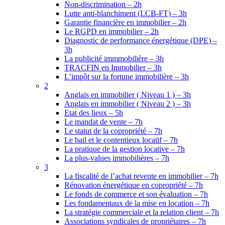
Non-discrimination – 2h
Lutte anti-blanchiment (LCB-FT) – 3h
Garantie financière en immobilier – 2h
Le RGPD en immobilier – 2h
Diagnostic de performance énergétique (DPE) –
3h
La publicité immmobilière – 3h
TRACFIN en Immobilier – 3h
L’impôt sur la fortune immobilière – 3h
2
Anglais en immobilier ( Niveau 1 ) – 3h
Anglais en immobilier ( Niveau 2 ) – 3h
Etat des lieux – 5h
Le mandat de vente – 7h
Le statut de la copropriété – 7h
Le bail et le contentieux locatif – 7h
La pratique de la gestion locative – 7h
La plus-values immobilières – 7h
3
La fiscalité de l’achat revente en immobilier – 7h
Rénovation énergétique en copropriété – 7h
Le fonds de commerce et son évaluation – 7h
Les fondamentaux de la mise en location – 7h
La stratégie commerciale et la relation client – 7h
Associations syndicales de propriétaires – 7h