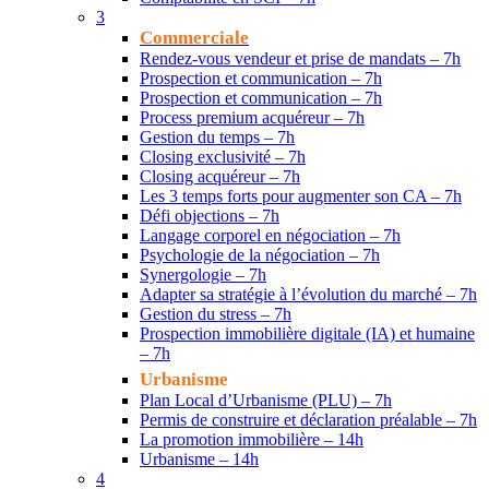
3
Commerciale
Rendez-vous vendeur et prise de mandats – 7h
Prospection et communication – 7h
Prospection et communication – 7h
Process premium acquéreur – 7h
Gestion du temps – 7h
Closing exclusivité – 7h
Closing acquéreur – 7h
Les 3 temps forts pour augmenter son CA – 7h
Défi objections – 7h
Langage corporel en négociation – 7h
Psychologie de la négociation – 7h
Synergologie – 7h
Adapter sa stratégie à l’évolution du marché – 7h
Gestion du stress – 7h
Prospection immobilière digitale (IA) et humaine
– 7h
Urbanisme
Plan Local d’Urbanisme (PLU) – 7h
Permis de construire et déclaration préalable – 7h
La promotion immobilière – 14h
Urbanisme – 14h
4