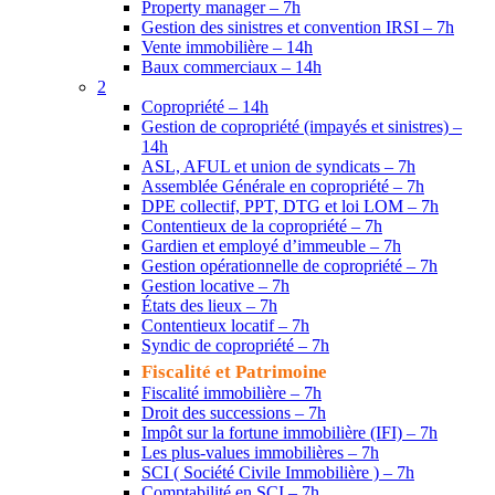
Property manager – 7h
Gestion des sinistres et convention IRSI – 7h
Vente immobilière – 14h
Baux commerciaux – 14h
2
Copropriété – 14h
Gestion de copropriété (impayés et sinistres) –
14h
ASL, AFUL et union de syndicats – 7h
Assemblée Générale en copropriété – 7h
DPE collectif, PPT, DTG et loi LOM – 7h
Contentieux de la copropriété – 7h
Gardien et employé d’immeuble – 7h
Gestion opérationnelle de copropriété – 7h
Gestion locative – 7h
États des lieux – 7h
Contentieux locatif – 7h
Syndic de copropriété – 7h
Fiscalité et Patrimoine
Fiscalité immobilière – 7h
Droit des successions – 7h
Impôt sur la fortune immobilière (IFI) – 7h
Les plus-values immobilières – 7h
SCI ( Société Civile Immobilière ) – 7h
Comptabilité en SCI – 7h