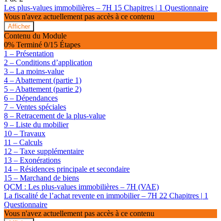
Les plus-values immobilières – 7H
15 Chapitres
|
1 Questionnaire
Vous n'avez actuellement pas accès à ce contenu
Afficher
Les
Contenu du Module
plus-
0% Terminé
0/15 Étapes
values
1 – Présentation
immobilières
2 – Conditions d’application
–
3 – La moins-value
7H
4 – Abattement (partie 1)
5 – Abattement (partie 2)
6 – Dépendances
7 – Ventes spéciales
8 – Retracement de la plus-value
9 – Liste du mobilier
10 – Travaux
11 – Calculs
12 – Taxe supplémentaire
13 – Exonérations
14 – Résidences principale et secondaire
15 – Marchand de biens
QCM : Les plus-values immobilières – 7H (VAE)
La fiscalité de l’achat revente en immobilier – 7H
22 Chapitres
|
1
Questionnaire
Vous n'avez actuellement pas accès à ce contenu