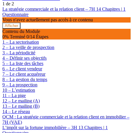
1 de 2
La stratégie commerciale et la relation client – 7H
14 Chapitres
|
1
Questionnaire
Vous n'avez actuellement pas accès à ce contenu
Afficher
La
Contenu du Module
stratégie
0% Terminé
0/14 Étapes
commerciale
1 – La sectorisation
et
2 – La veille de prospection
la
3 – La périodicité
relation
client
4 – Définir ses objectifs
–
5 – La liste des tâches
7H
6 – Le client vendeur
7 – Le client acquéreur
8 – La gestion du temps
9 – La prospection
10 – L’estimation
11 – La pige
12 – Le mailing (A)
13 – Le mailing (B)
14 – Le réseau
QCM : La stratégie commerciale et la relation client en immobilier –
7H (VAE)
L’impôt sur la fortune immobilière – 3H
13 Chapitres
|
1
Questionnaire