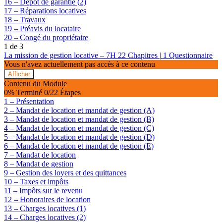
16 – Dépôt de garantie (2)
17 – Réparations locatives
18 – Travaux
19 – Préavis du locataire
20 – Congé du propriétaire
1 de 3
La mission de gestion locative – 7H
22 Chapitres
|
1 Questionnaire
Vous n'avez actuellement pas accès à ce contenu
Afficher
La
Contenu du Module
mission
0% Terminé
0/22 Étapes
de
1 – Présentation
gestion
2 – Mandat de location et mandat de gestion (A)
locative
3 – Mandat de location et mandat de gestion (B)
–
7H
4 – Mandat de location et mandat de gestion (C)
5 – Mandat de location et mandat de gestion (D)
6 – Mandat de location et mandat de gestion (E)
7 – Mandat de location
8 – Mandat de gestion
9 – Gestion des loyers et des quittances
10 – Taxes et impôts
11 – Impôts sur le revenu
12 – Honoraires de location
13 – Charges locatives (1)
14 – Charges locatives (2)