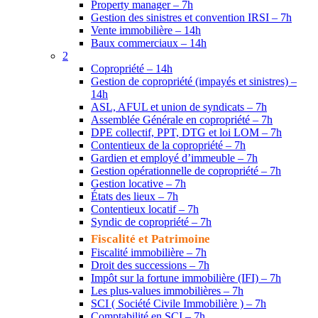
Property manager – 7h
Gestion des sinistres et convention IRSI – 7h
Vente immobilière – 14h
Baux commerciaux – 14h
2
Copropriété – 14h
Gestion de copropriété (impayés et sinistres) –
14h
ASL, AFUL et union de syndicats – 7h
Assemblée Générale en copropriété – 7h
DPE collectif, PPT, DTG et loi LOM – 7h
Contentieux de la copropriété – 7h
Gardien et employé d’immeuble – 7h
Gestion opérationnelle de copropriété – 7h
Gestion locative – 7h
États des lieux – 7h
Contentieux locatif – 7h
Syndic de copropriété – 7h
Fiscalité et Patrimoine
Fiscalité immobilière – 7h
Droit des successions – 7h
Impôt sur la fortune immobilière (IFI) – 7h
Les plus-values immobilières – 7h
SCI ( Société Civile Immobilière ) – 7h
Comptabilité en SCI – 7h