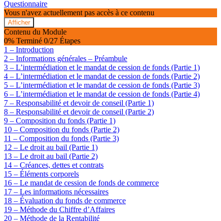
Questionnaire
Vous n'avez actuellement pas accès à ce contenu
Afficher
Le
Contenu du Module
fonds
0% Terminé
0/27 Étapes
de
1 – Introduction
commerce
2 – Informations générales – Préambule
et
3 – L’intermédiation et le mandat de cession de fonds (Partie 1)
son
évaluation
4 – L’intermédiation et le mandat de cession de fonds (Partie 2)
–
5 – L’intermédiation et le mandat de cession de fonds (Partie 3)
7H
6 – L’intermédiation et le mandat de cession de fonds (Partie 4)
7 – Responsabilité et devoir de conseil (Partie 1)
8 – Responsabilité et devoir de conseil (Partie 2)
9 – Composition du fonds (Partie 1)
10 – Composition du fonds (Partie 2)
11 – Composition du fonds (Partie 3)
12 – Le droit au bail (Partie 1)
13 – Le droit au bail (Partie 2)
14 – Créances, dettes et contrats
15 – Éléments corporels
16 – Le mandat de cession de fonds de commerce
17 – Les informations nécessaires
18 – Évaluation du fonds de commerce
19 – Méthode du Chiffre d’Affaires
20 – Méthode de la Rentabilité