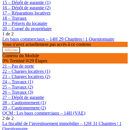
15 – Dépôt de garantie (1)
16 – Dépôt de garantie (2)
17 – Réparations locatives
18 – Travaux
19 – Préavis du locataire
20 – Congé du propriétaire
1 de 2
Les baux commerciaux – 14H
29 Chapitres
|
1 Questionnaire
Vous n'avez actuellement pas accès à ce contenu
Afficher
Les
Contenu du Module
baux
0% Terminé
0/29 Étapes
commerciaux
21 – Pas de porte
–
22 – Charges locatives (1)
14H
23 – Charges locatives (2)
24 – Travaux (1)
25 – Travaux (2)
26 – Travaux (3)
27 – Dépôt de garantie
28 – Cautionnement (1)
29 – Cautionnement (2)
QCM : Les baux commerciaux – 14H (VAE)
2 de 2
La fiscalité de l’investissement immobilier – 12H
31 Chapitres
|
1
Questionnaire