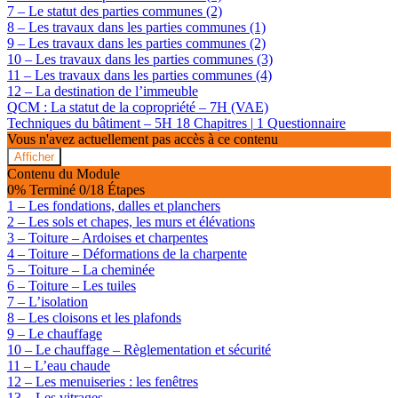
7 – Le statut des parties communes (2)
8 – Les travaux dans les parties communes (1)
9 – Les travaux dans les parties communes (2)
10 – Les travaux dans les parties communes (3)
11 – Les travaux dans les parties communes (4)
12 – La destination de l’immeuble
QCM : La statut de la copropriété – 7H (VAE)
Techniques du bâtiment – 5H
18 Chapitres
|
1 Questionnaire
Vous n'avez actuellement pas accès à ce contenu
Afficher
Techniques
Contenu du Module
du
0% Terminé
0/18 Étapes
bâtiment
1 – Les fondations, dalles et planchers
–
2 – Les sols et chapes, les murs et élévations
5H
3 – Toiture – Ardoises et charpentes
4 – Toiture – Déformations de la charpente
5 – Toiture – La cheminée
6 – Toiture – Les tuiles
7 – L’isolation
8 – Les cloisons et les plafonds
9 – Le chauffage
10 – Le chauffage – Règlementation et sécurité
11 – L’eau chaude
12 – Les menuiseries : les fenêtres
13 – Les vitrages