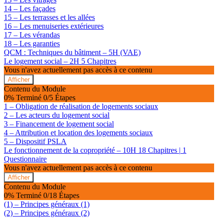
14 – Les façades
15 – Les terrasses et les allées
16 – Les menuiseries extérieures
17 – Les vérandas
18 – Les garanties
QCM : Techniques du bâtiment – 5H (VAE)
Le logement social – 2H
5 Chapitres
Vous n'avez actuellement pas accès à ce contenu
Afficher
Le
Contenu du Module
logement
0% Terminé
0/5 Étapes
social
1 – Obligation de réalisation de logements sociaux
–
2 – Les acteurs du logement social
2H
3 – Financement de logement social
4 – Attribution et location des logements sociaux
5 – Dispositif PSLA
Le fonctionnement de la copropriété – 10H
18 Chapitres
|
1
Questionnaire
Vous n'avez actuellement pas accès à ce contenu
Afficher
Le
Contenu du Module
fonctionnement
0% Terminé
0/18 Étapes
de
(1) – Principes généraux (1)
la
(2) – Principes généraux (2)
copropriété