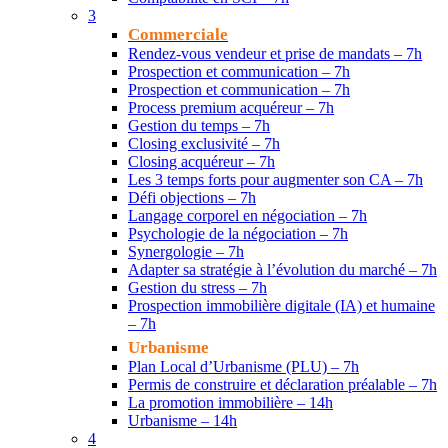
3
Commerciale
Rendez-vous vendeur et prise de mandats – 7h
Prospection et communication – 7h
Prospection et communication – 7h
Process premium acquéreur – 7h
Gestion du temps – 7h
Closing exclusivité – 7h
Closing acquéreur – 7h
Les 3 temps forts pour augmenter son CA – 7h
Défi objections – 7h
Langage corporel en négociation – 7h
Psychologie de la négociation – 7h
Synergologie – 7h
Adapter sa stratégie à l’évolution du marché – 7h
Gestion du stress – 7h
Prospection immobilière digitale (IA) et humaine
– 7h
Urbanisme
Plan Local d’Urbanisme (PLU) – 7h
Permis de construire et déclaration préalable – 7h
La promotion immobilière – 14h
Urbanisme – 14h
4