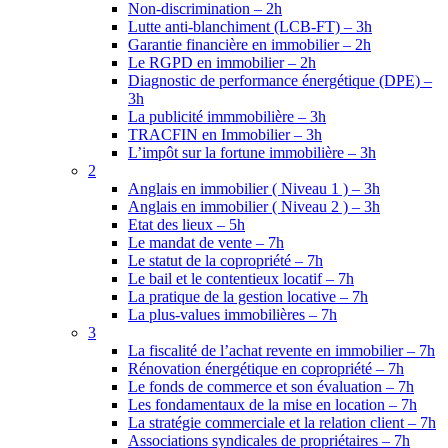
Non-discrimination – 2h
Lutte anti-blanchiment (LCB-FT) – 3h
Garantie financière en immobilier – 2h
Le RGPD en immobilier – 2h
Diagnostic de performance énergétique (DPE) –
3h
La publicité immmobilière – 3h
TRACFIN en Immobilier – 3h
L’impôt sur la fortune immobilière – 3h
2
Anglais en immobilier ( Niveau 1 ) – 3h
Anglais en immobilier ( Niveau 2 ) – 3h
Etat des lieux – 5h
Le mandat de vente – 7h
Le statut de la copropriété – 7h
Le bail et le contentieux locatif – 7h
La pratique de la gestion locative – 7h
La plus-values immobilières – 7h
3
La fiscalité de l’achat revente en immobilier – 7h
Rénovation énergétique en copropriété – 7h
Le fonds de commerce et son évaluation – 7h
Les fondamentaux de la mise en location – 7h
La stratégie commerciale et la relation client – 7h
Associations syndicales de propriétaires – 7h