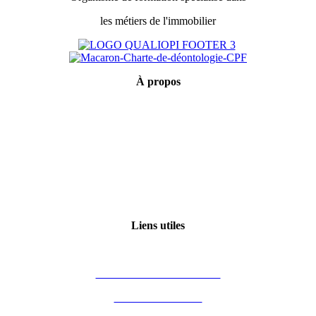
les métiers de l'immobilier
À
propos
Mentions légales
Conditions générales de vente
Politique de confidentialité
Qui sommes-nous ?
Certification Qualiopi
Liens utiles
Mon compte
Financement des formations
Vous êtes formateur