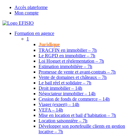
Accès plateforme
Mon compte
Formation en agence
1
Juridique
TRACFIN en immobilier – 7h
Le RGPD en immobilier – 7h
Loi Hoguet et règlementation – 7h
Estimation immobilière – 7h
Promesse de vente et avant-contrats – 7h
Vente de domaines et châteaux – 7h
Le bail réel et solidaire – 7h
Droit immobilier – 14h
Négociateur immobilier – 14h
Cession de fonds de commerce – 14h
Viager (expert) – 14h
VEFA – 14h
Mise en location et bail d’habitation – 7h
Location saisonnière – 7h
Développer son portefeuille clients en gestion
locative – 7h