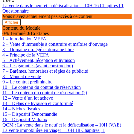
1 de 2
La vente dans le neuf et la défiscalisation – 10H
16 Chapitres
|
1
Questionnaire
Vous n'avez actuellement pas accès à ce contenu
Afficher
La
Contenu du Module
vente
0% Terminé
0/16 Étapes
dans
1 – Introduction VEFA
le
2 – Vente d’immeuble à construire et maîtrise d’ouvrage
neuf
3 – Domaine protégé et domaine libre
et
la
4 – Principe de la VEFA
défiscalisation
5 – Achèvement, réception et livraison
–
6 – Les garanties (avant construction)
10H
7 – Barèmes, honoraires et règles de publicité
8 – Mandat de vente
9 – Le contrat préliminaire
10 – Le contenu du contrat de réservation
11 – Le contenu du contrat de réservation (2)
12 – Vente d’un lot achevé
13 – Délais de livraison et conformité
14 – Niches fiscales
15 – Dispositif Denormandie
16 – Dispositif Malraux
QCM : La vente dans le neuf et la défiscalisation – 10H (VAE)
La vente immobilière en viager – 10H
18 Chapitres
|
1