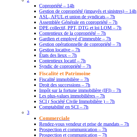
2
Copropriété – 14h
Gestion de copropriété (impayés et sinistres) – 14h
ASL, AFUL et union de syndicats – 7h
Assemblée Générale en copropriété – 7h
DPE collectif, PPT, DTG et loi LOM – 7h
Contentieux de la copropriété – 7h
Gardien et employé d’immeuble – 7h
Gestion opérationnelle de copropriété – 7h
Gestion locative – 7h
États des lieux – 7h
Contentieux locatif – 7h
Syndic de copropriété – 7h
Fiscalité et Patrimoine
Fiscalité immobilière – 7h
Droit des successions – 7h
Impôt sur la fortune immobilière (IFI) – 7h
Les plus-values immobilières – 7h
SCI ( Société Civile Immobilière ) – 7h
Comptabilité en SCI – 7h
3
Commerciale
Rendez-vous vendeur et prise de mandats – 7h
Prospection et communication – 7h
Prospection et communication – 7h