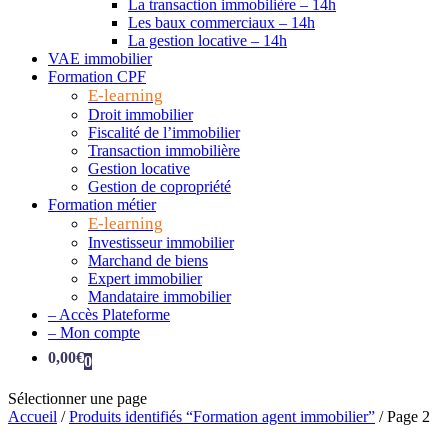
La transaction immobilière – 14h
Les baux commerciaux – 14h
La gestion locative – 14h
VAE immobilier
Formation CPF
E-learning
Droit immobilier
Fiscalité de l’immobilier
Transaction immobilière
Gestion locative
Gestion de copropriété
Formation métier
E-learning
Investisseur immobilier
Marchand de biens
Expert immobilier
Mandataire immobilier
– Accès Plateforme
– Mon compte
0,00
€
0
Sélectionner une page
Accueil
/
Produits identifiés “Formation agent immobilier”
/ Page 2