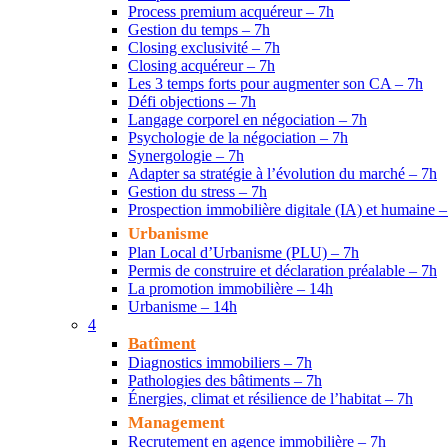
Process premium acquéreur – 7h
Gestion du temps – 7h
Closing exclusivité – 7h
Closing acquéreur – 7h
Les 3 temps forts pour augmenter son CA – 7h
Défi objections – 7h
Langage corporel en négociation – 7h
Psychologie de la négociation – 7h
Synergologie – 7h
Adapter sa stratégie à l’évolution du marché – 7h
Gestion du stress – 7h
Prospection immobilière digitale (IA) et humaine –
Urbanisme
Plan Local d’Urbanisme (PLU) – 7h
Permis de construire et déclaration préalable – 7h
La promotion immobilière – 14h
Urbanisme – 14h
4
Batîment
Diagnostics immobiliers – 7h
Pathologies des bâtiments – 7h
Énergies, climat et résilience de l’habitat – 7h
Management
Recrutement en agence immobilière – 7h