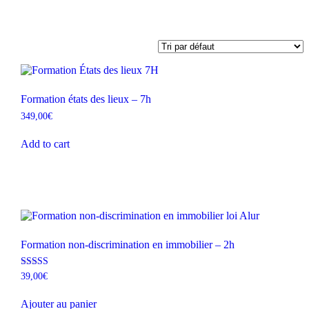
Formation états des lieux – 7h
349,00
€
Add to cart
Formation non-discrimination en immobilier – 2h
Note
39,00
€
4.88
sur 5
Ajouter au panier