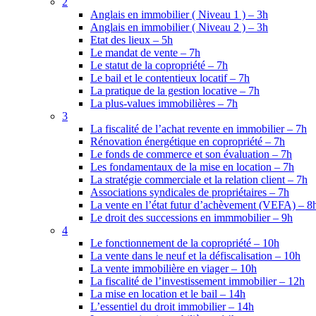
2
Anglais en immobilier ( Niveau 1 ) – 3h
Anglais en immobilier ( Niveau 2 ) – 3h
Etat des lieux – 5h
Le mandat de vente – 7h
Le statut de la copropriété – 7h
Le bail et le contentieux locatif – 7h
La pratique de la gestion locative – 7h
La plus-values immobilières – 7h
3
La fiscalité de l’achat revente en immobilier – 7h
Rénovation énergétique en copropriété – 7h
Le fonds de commerce et son évaluation – 7h
Les fondamentaux de la mise en location – 7h
La stratégie commerciale et la relation client – 7h
Associations syndicales de propriétaires – 7h
La vente en l’état futur d’achèvement (VEFA) – 8
Le droit des successions en immmobilier – 9h
4
Le fonctionnement de la copropriété – 10h
La vente dans le neuf et la défiscalisation – 10h
La vente immobilière en viager – 10h
La fiscalité de l’investissement immobilier – 12h
La mise en location et le bail – 14h
L’essentiel du droit immobilier – 14h