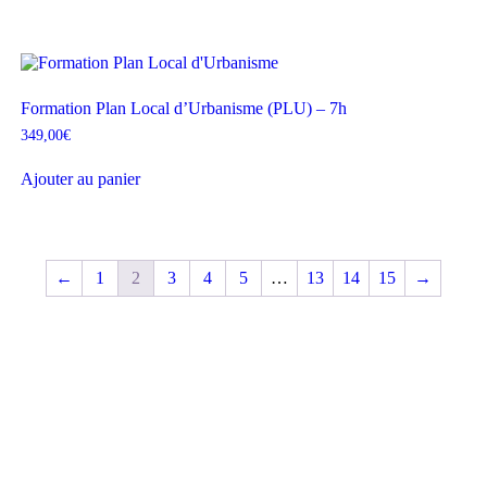
Formation Plan Local d’Urbanisme (PLU) – 7h
349,00
€
Ajouter au panier
←
1
2
3
4
5
…
13
14
15
→