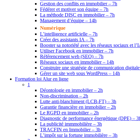
Gestion des conflits en immobilier – 7h
Fédérer et motiver son équipe – 7h
La méthode DISC en immobilier – 7h
Management d’équipe – 14h
Numérique
L’intelligence artificielle – 7h
Créer des assistants IA – 7h
Booster sa notoriété avec les réseaux sociaux et l’
Utiliser Facebook en immobilier – 7h
Référencement web (SEO) – 7h
Réseaux sociaux en immobilier – 14h
Construire une stratégie de communication digital
Gérer un site web sous WordPress – 14h
Formation loi Alur en ligne
1
Déontologie en immobilier – 2h
Non-discrimination – 2h
Lutte anti-blanchiment (LCB-FT) – 3h
Garantie financière en immobilier – 2h
Le RGPD en immobilier – 2h
Diagnostic de performance énergétique (DPE) – 3
La publicité immmobilière – 3h
TRACFIN en Immobilier – 3h
L’impôt sur la fortune immobilière – 3h