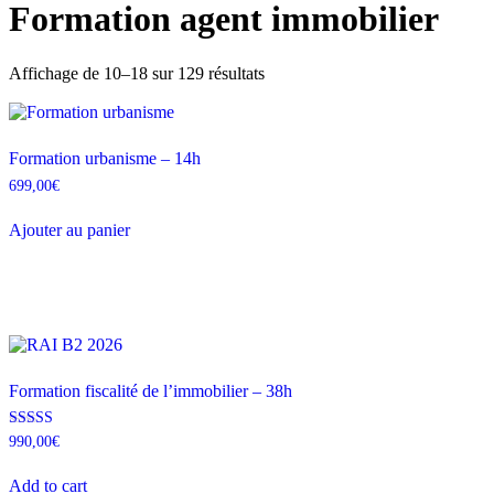
Formation agent immobilier
Affichage de 10–18 sur 129 résultats
Formation urbanisme – 14h
699,00
€
Ajouter au panier
Formation fiscalité de l’immobilier – 38h
Note
990,00
€
4.67
sur 5
Add to cart