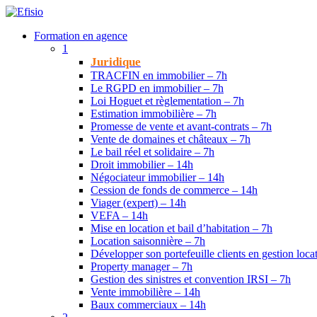
Formation en agence
1
Juridique
TRACFIN en immobilier – 7h
Le RGPD en immobilier – 7h
Loi Hoguet et règlementation – 7h
Estimation immobilière – 7h
Promesse de vente et avant-contrats – 7h
Vente de domaines et châteaux – 7h
Le bail réel et solidaire – 7h
Droit immobilier – 14h
Négociateur immobilier – 14h
Cession de fonds de commerce – 14h
Viager (expert) – 14h
VEFA – 14h
Mise en location et bail d’habitation – 7h
Location saisonnière – 7h
Développer son portefeuille clients en gestion loca
Property manager – 7h
Gestion des sinistres et convention IRSI – 7h
Vente immobilière – 14h
Baux commerciaux – 14h