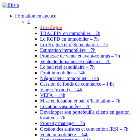
Formation en agence
1
Juridique
TRACFIN en immobilier – 7h
Le RGPD en immobilier – 7h
Loi Hoguet et règlementation – 7h
Estimation immobilière – 7h
Promesse de vente et avant-contrats – 7h
Vente de domaines et châteaux – 7h
Le bail réel et solidaire – 7h
Droit immobilier – 14h
Négociateur immobilier – 14h
Cession de fonds de commerce – 14h
Viager (expert) – 14h
VEFA – 14h
Mise en location et bail d’habitation – 7h
Location saisonnière – 7h
Développer son portefeuille clients en gestion
locative – 7h
Property manager – 7h
Gestion des sinistres et convention IRSI – 7h
Vente immobilière – 14h