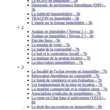
Le RGPD en immobilier – 2h
Diagnostic de performance énergétique (DPE) –
3h
La publicité immmobilière – 3h
TRACFIN en Immobilier – 3h
L’impôt sur la fortune immobilière – 3h
2
Anglais en immobilier ( Niveau 1 ) – 3h
Anglais en immobilier ( Niveau 2 ) – 3h
Etat des lieux – 5h
Le mandat de vente – 7h
Le statut de la copropriété – 7h
Le bail et le contentieux locatif – 7h
La pratique de la gestion locative – 7h
La plus-values immobilières – 7h
3
La fiscalité de l’achat revente en immobilier – 7h
Rénovation énergétique en copropriété – 7h
Le fonds de commerce et son évaluation – 7h
Les fondamentaux de la mise en location – 7h
La stratégie commerciale et la relation client – 7h
Associations syndicales de propriétaires – 7h
La vente en l’état futur d’achèvement (VEFA) –
8h
Le droit des successions en immmobilier – 9h