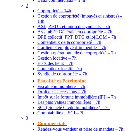
Baux commerciaux – 14h
2
Copropriété – 14h
Gestion de copropriété (impayés et sinistres) –
14h
ASL, AFUL et union de syndicats – 7h
Assemblée Générale en copropriété – 7h
DPE collectif, PPT, DTG et loi LOM – 7h
Contentieux de la copropriété – 7h
Gardien et employé d’immeuble – 7h
Gestion opérationnelle de copropriété – 7h
Gestion locative – 7h
États des lieux – 7h
Contentieux locatif – 7h
Syndic de copropriété – 7h
Fiscalité et Patrimoine
Fiscalité immobilière – 7h
Droit des successions – 7h
Impôt sur la fortune immobilière (IFI) – 7h
Les plus-values immobilières – 7h
SCI ( Société Civile Immobilière ) – 7h
Comptabilité en SCI – 7h
3
Commerciale
Rendez-vous vendeur et prise de mandats – 7h