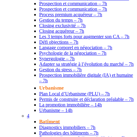
Prospection et communication – 7h
Prospection et communication – 7h
Process premium acquéreur – 7h
Gestion du temps – 7h
Closing exclusivité – 7h
Closing acquéreur – 7h
Les 3 temps forts pour augmenter son CA – 7h
Défi objections – 7h
Langage corporel en négociation – 7h
Psychologie de la négociation – 7h
Synergologie – 7h
Adapter sa stratégie à l’évolution du marché – 7h
Gestion du stress – 7h
Prospection immobilière digitale (IA) et humaine
– 7h
Urbanisme
Plan Local d’Urbanisme (PLU) – 7h
Permis de construire et déclaration préalable – 7h
La promotion immobilière – 14h
Urbanisme – 14h
4
Batîment
Diagnostics immobiliers – 7h
Pathologies des bâtiments – 7h