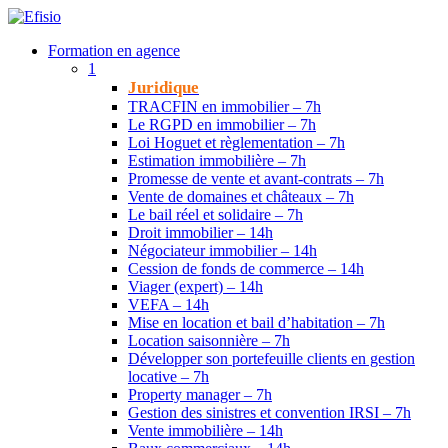
Formation en agence
1
Juridique
TRACFIN en immobilier – 7h
Le RGPD en immobilier – 7h
Loi Hoguet et règlementation – 7h
Estimation immobilière – 7h
Promesse de vente et avant-contrats – 7h
Vente de domaines et châteaux – 7h
Le bail réel et solidaire – 7h
Droit immobilier – 14h
Négociateur immobilier – 14h
Cession de fonds de commerce – 14h
Viager (expert) – 14h
VEFA – 14h
Mise en location et bail d’habitation – 7h
Location saisonnière – 7h
Développer son portefeuille clients en gestion
locative – 7h
Property manager – 7h
Gestion des sinistres et convention IRSI – 7h
Vente immobilière – 14h