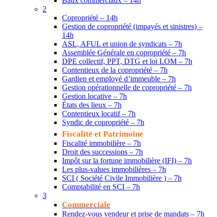
Baux commerciaux – 14h
2
Copropriété – 14h
Gestion de copropriété (impayés et sinistres) –
14h
ASL, AFUL et union de syndicats – 7h
Assemblée Générale en copropriété – 7h
DPE collectif, PPT, DTG et loi LOM – 7h
Contentieux de la copropriété – 7h
Gardien et employé d’immeuble – 7h
Gestion opérationnelle de copropriété – 7h
Gestion locative – 7h
États des lieux – 7h
Contentieux locatif – 7h
Syndic de copropriété – 7h
Fiscalité et Patrimoine
Fiscalité immobilière – 7h
Droit des successions – 7h
Impôt sur la fortune immobilière (IFI) – 7h
Les plus-values immobilières – 7h
SCI ( Société Civile Immobilière ) – 7h
Comptabilité en SCI – 7h
3
Commerciale
Rendez-vous vendeur et prise de mandats – 7h