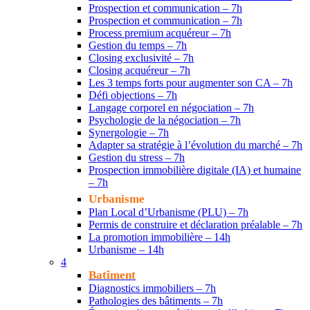
Prospection et communication – 7h
Prospection et communication – 7h
Process premium acquéreur – 7h
Gestion du temps – 7h
Closing exclusivité – 7h
Closing acquéreur – 7h
Les 3 temps forts pour augmenter son CA – 7h
Défi objections – 7h
Langage corporel en négociation – 7h
Psychologie de la négociation – 7h
Synergologie – 7h
Adapter sa stratégie à l’évolution du marché – 7h
Gestion du stress – 7h
Prospection immobilière digitale (IA) et humaine
– 7h
Urbanisme
Plan Local d’Urbanisme (PLU) – 7h
Permis de construire et déclaration préalable – 7h
La promotion immobilière – 14h
Urbanisme – 14h
4
Batîment
Diagnostics immobiliers – 7h
Pathologies des bâtiments – 7h