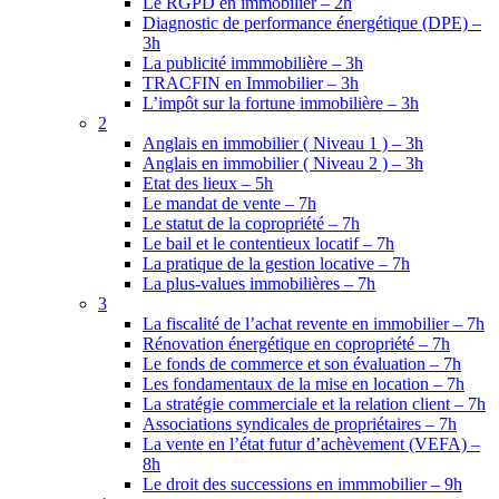
Le RGPD en immobilier – 2h
Diagnostic de performance énergétique (DPE) –
3h
La publicité immmobilière – 3h
TRACFIN en Immobilier – 3h
L’impôt sur la fortune immobilière – 3h
2
Anglais en immobilier ( Niveau 1 ) – 3h
Anglais en immobilier ( Niveau 2 ) – 3h
Etat des lieux – 5h
Le mandat de vente – 7h
Le statut de la copropriété – 7h
Le bail et le contentieux locatif – 7h
La pratique de la gestion locative – 7h
La plus-values immobilières – 7h
3
La fiscalité de l’achat revente en immobilier – 7h
Rénovation énergétique en copropriété – 7h
Le fonds de commerce et son évaluation – 7h
Les fondamentaux de la mise en location – 7h
La stratégie commerciale et la relation client – 7h
Associations syndicales de propriétaires – 7h
La vente en l’état futur d’achèvement (VEFA) –
8h
Le droit des successions en immmobilier – 9h