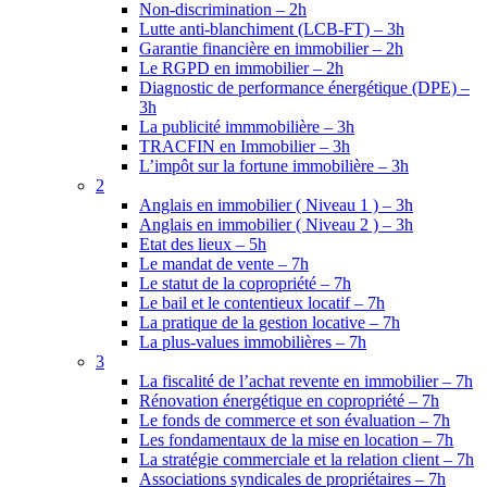
Non-discrimination – 2h
Lutte anti-blanchiment (LCB-FT) – 3h
Garantie financière en immobilier – 2h
Le RGPD en immobilier – 2h
Diagnostic de performance énergétique (DPE) –
3h
La publicité immmobilière – 3h
TRACFIN en Immobilier – 3h
L’impôt sur la fortune immobilière – 3h
2
Anglais en immobilier ( Niveau 1 ) – 3h
Anglais en immobilier ( Niveau 2 ) – 3h
Etat des lieux – 5h
Le mandat de vente – 7h
Le statut de la copropriété – 7h
Le bail et le contentieux locatif – 7h
La pratique de la gestion locative – 7h
La plus-values immobilières – 7h
3
La fiscalité de l’achat revente en immobilier – 7h
Rénovation énergétique en copropriété – 7h
Le fonds de commerce et son évaluation – 7h
Les fondamentaux de la mise en location – 7h
La stratégie commerciale et la relation client – 7h
Associations syndicales de propriétaires – 7h