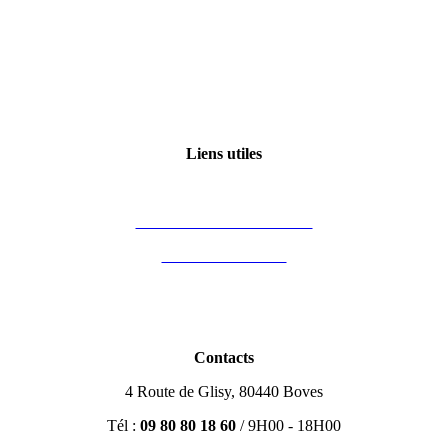
Conditions générales de vente
Politique de confidentialité
Qui sommes-nous ?
Certification Qualiopi
Liens utiles
Mon compte
Financement des formations
Vous êtes formateur
Partenaires
Blog Immobilier
Contacts
4 Route de Glisy, 80440 Boves
Tél :
09 80 80 18 60
/ 9H00 - 18H00