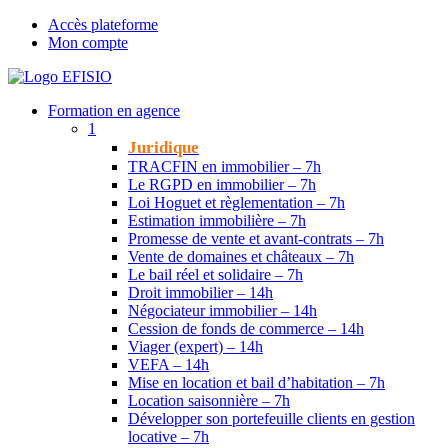
Accès plateforme
Mon compte
Formation en agence
1
Juridique
TRACFIN en immobilier – 7h
Le RGPD en immobilier – 7h
Loi Hoguet et règlementation – 7h
Estimation immobilière – 7h
Promesse de vente et avant-contrats – 7h
Vente de domaines et châteaux – 7h
Le bail réel et solidaire – 7h
Droit immobilier – 14h
Négociateur immobilier – 14h
Cession de fonds de commerce – 14h
Viager (expert) – 14h
VEFA – 14h
Mise en location et bail d’habitation – 7h
Location saisonnière – 7h
Développer son portefeuille clients en gestion
locative – 7h