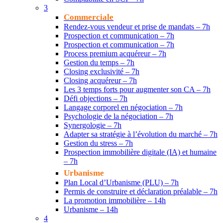
3
Commerciale
Rendez-vous vendeur et prise de mandats – 7h
Prospection et communication – 7h
Prospection et communication – 7h
Process premium acquéreur – 7h
Gestion du temps – 7h
Closing exclusivité – 7h
Closing acquéreur – 7h
Les 3 temps forts pour augmenter son CA – 7h
Défi objections – 7h
Langage corporel en négociation – 7h
Psychologie de la négociation – 7h
Synergologie – 7h
Adapter sa stratégie à l’évolution du marché – 7h
Gestion du stress – 7h
Prospection immobilière digitale (IA) et humaine
– 7h
Urbanisme
Plan Local d’Urbanisme (PLU) – 7h
Permis de construire et déclaration préalable – 7h
La promotion immobilière – 14h
Urbanisme – 14h
4