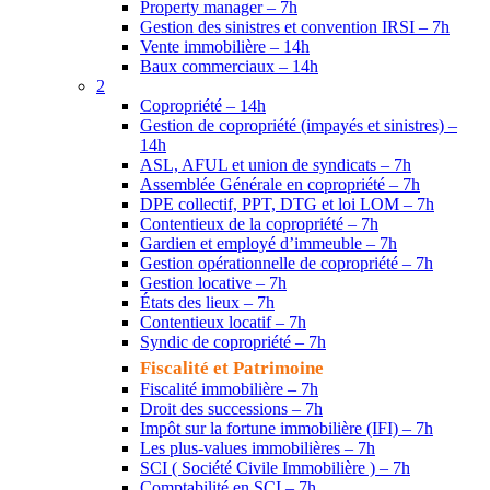
Property manager – 7h
Gestion des sinistres et convention IRSI – 7h
Vente immobilière – 14h
Baux commerciaux – 14h
2
Copropriété – 14h
Gestion de copropriété (impayés et sinistres) –
14h
ASL, AFUL et union de syndicats – 7h
Assemblée Générale en copropriété – 7h
DPE collectif, PPT, DTG et loi LOM – 7h
Contentieux de la copropriété – 7h
Gardien et employé d’immeuble – 7h
Gestion opérationnelle de copropriété – 7h
Gestion locative – 7h
États des lieux – 7h
Contentieux locatif – 7h
Syndic de copropriété – 7h
Fiscalité et Patrimoine
Fiscalité immobilière – 7h
Droit des successions – 7h
Impôt sur la fortune immobilière (IFI) – 7h
Les plus-values immobilières – 7h
SCI ( Société Civile Immobilière ) – 7h
Comptabilité en SCI – 7h