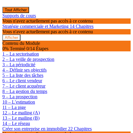
Tout Afficher
Modules
Supports de cours
Vous n'avez actuellement pas accès à ce contenu
Stratégie commerciale et Marketing
14 Chapitres
Vous n'avez actuellement pas accès à ce contenu
Afficher
Stratégie
Contenu du Module
commerciale
0% Terminé
0/14 Étapes
et
1 – La sectorisation
Marketing
2 – La veille de prospection
3 – La périodicité
4 – Définir ses objectifs
5 – La liste des tâches
6 – Le client vendeur
7 – Le client acquéreur
8 – La gestion du temps
9 – La prospection
10 – L’estimation
11 – La pige
12 – Le mailing (A)
13 – Le mailing (B)
14 – Le réseau
Créer son entreprise en immobilier
22 Chapitres