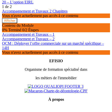
20 – L’option EIRL
1 de 2
Accompagnement et Travaux
2 Chapitres
Vous n'avez actuellement pas accès à ce contenu
Afficher
Accompagnement
Contenu du Module
et
0% Terminé
0/2 Étapes
Travaux
Accompagnement et Travaux – 1
Accompagnement et Travaux – 2
QCM : Déployer l’offre commerciale sur un marché spécifique –
14H
Vous n'avez actuellement pas accès à ce contenu
EFISIO
Organisme de formation spécialisé dans
les métiers de l'immobilier
À
propos
Mentions légales