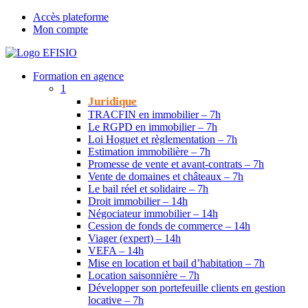
Accès plateforme
Mon compte
Formation en agence
1
Juridique
TRACFIN en immobilier – 7h
Le RGPD en immobilier – 7h
Loi Hoguet et règlementation – 7h
Estimation immobilière – 7h
Promesse de vente et avant-contrats – 7h
Vente de domaines et châteaux – 7h
Le bail réel et solidaire – 7h
Droit immobilier – 14h
Négociateur immobilier – 14h
Cession de fonds de commerce – 14h
Viager (expert) – 14h
VEFA – 14h
Mise en location et bail d’habitation – 7h
Location saisonnière – 7h
Développer son portefeuille clients en gestion
locative – 7h