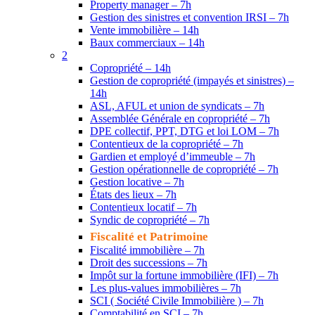
Property manager – 7h
Gestion des sinistres et convention IRSI – 7h
Vente immobilière – 14h
Baux commerciaux – 14h
2
Copropriété – 14h
Gestion de copropriété (impayés et sinistres) –
14h
ASL, AFUL et union de syndicats – 7h
Assemblée Générale en copropriété – 7h
DPE collectif, PPT, DTG et loi LOM – 7h
Contentieux de la copropriété – 7h
Gardien et employé d’immeuble – 7h
Gestion opérationnelle de copropriété – 7h
Gestion locative – 7h
États des lieux – 7h
Contentieux locatif – 7h
Syndic de copropriété – 7h
Fiscalité et Patrimoine
Fiscalité immobilière – 7h
Droit des successions – 7h
Impôt sur la fortune immobilière (IFI) – 7h
Les plus-values immobilières – 7h
SCI ( Société Civile Immobilière ) – 7h
Comptabilité en SCI – 7h