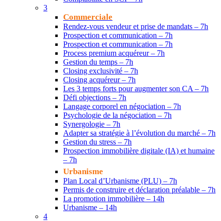
3
Commerciale
Rendez-vous vendeur et prise de mandats – 7h
Prospection et communication – 7h
Prospection et communication – 7h
Process premium acquéreur – 7h
Gestion du temps – 7h
Closing exclusivité – 7h
Closing acquéreur – 7h
Les 3 temps forts pour augmenter son CA – 7h
Défi objections – 7h
Langage corporel en négociation – 7h
Psychologie de la négociation – 7h
Synergologie – 7h
Adapter sa stratégie à l’évolution du marché – 7h
Gestion du stress – 7h
Prospection immobilière digitale (IA) et humaine
– 7h
Urbanisme
Plan Local d’Urbanisme (PLU) – 7h
Permis de construire et déclaration préalable – 7h
La promotion immobilière – 14h
Urbanisme – 14h
4