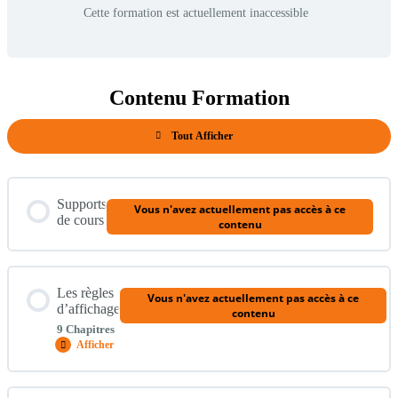
Cette formation est actuellement inaccessible
Contenu Formation
Tout Afficher
Modules
Supports
Vous n'avez actuellement pas accès à ce
de cours
contenu
Les règles
Vous n'avez actuellement pas accès à ce
d’affichage
contenu
9 Chapitres
Afficher
Les
règles
d’affichage