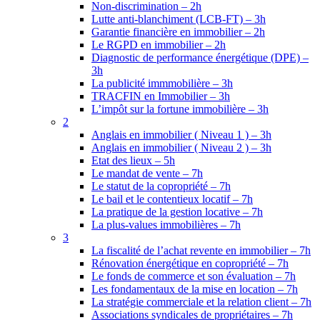
Non-discrimination – 2h
Lutte anti-blanchiment (LCB-FT) – 3h
Garantie financière en immobilier – 2h
Le RGPD en immobilier – 2h
Diagnostic de performance énergétique (DPE) –
3h
La publicité immmobilière – 3h
TRACFIN en Immobilier – 3h
L’impôt sur la fortune immobilière – 3h
2
Anglais en immobilier ( Niveau 1 ) – 3h
Anglais en immobilier ( Niveau 2 ) – 3h
Etat des lieux – 5h
Le mandat de vente – 7h
Le statut de la copropriété – 7h
Le bail et le contentieux locatif – 7h
La pratique de la gestion locative – 7h
La plus-values immobilières – 7h
3
La fiscalité de l’achat revente en immobilier – 7h
Rénovation énergétique en copropriété – 7h
Le fonds de commerce et son évaluation – 7h
Les fondamentaux de la mise en location – 7h
La stratégie commerciale et la relation client – 7h
Associations syndicales de propriétaires – 7h