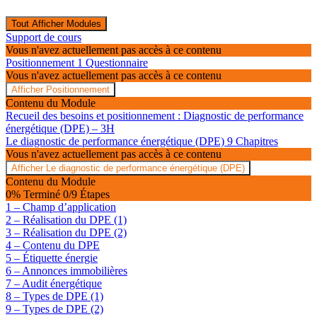
Tout Afficher
Modules
Support de cours
Vous n'avez actuellement pas accès à ce contenu
Positionnement
1 Questionnaire
Vous n'avez actuellement pas accès à ce contenu
Afficher
Positionnement
Contenu du Module
Recueil des besoins et positionnement : Diagnostic de performance
énergétique (DPE) – 3H
Le diagnostic de performance énergétique (DPE)
9 Chapitres
Vous n'avez actuellement pas accès à ce contenu
Afficher
Le diagnostic de performance énergétique (DPE)
Contenu du Module
0% Terminé
0/9 Étapes
1 – Champ d’application
2 – Réalisation du DPE (1)
3 – Réalisation du DPE (2)
4 – Contenu du DPE
5 – Étiquette énergie
6 – Annonces immobilières
7 – Audit énergétique
8 – Types de DPE (1)
9 – Types de DPE (2)