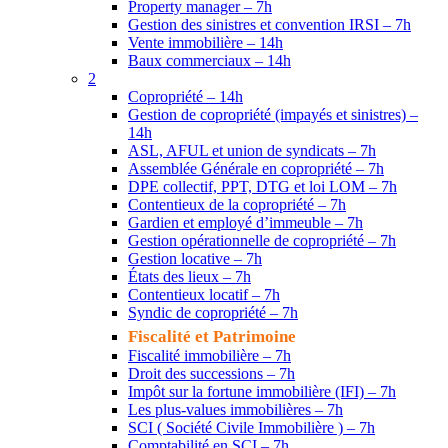
Property manager – 7h
Gestion des sinistres et convention IRSI – 7h
Vente immobilière – 14h
Baux commerciaux – 14h
2
Copropriété – 14h
Gestion de copropriété (impayés et sinistres) –
14h
ASL, AFUL et union de syndicats – 7h
Assemblée Générale en copropriété – 7h
DPE collectif, PPT, DTG et loi LOM – 7h
Contentieux de la copropriété – 7h
Gardien et employé d’immeuble – 7h
Gestion opérationnelle de copropriété – 7h
Gestion locative – 7h
États des lieux – 7h
Contentieux locatif – 7h
Syndic de copropriété – 7h
Fiscalité et Patrimoine
Fiscalité immobilière – 7h
Droit des successions – 7h
Impôt sur la fortune immobilière (IFI) – 7h
Les plus-values immobilières – 7h
SCI ( Société Civile Immobilière ) – 7h
Comptabilité en SCI – 7h