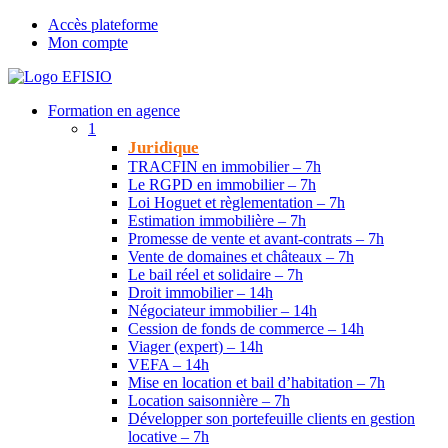
Accès plateforme
Mon compte
Formation en agence
1
Juridique
TRACFIN en immobilier – 7h
Le RGPD en immobilier – 7h
Loi Hoguet et règlementation – 7h
Estimation immobilière – 7h
Promesse de vente et avant-contrats – 7h
Vente de domaines et châteaux – 7h
Le bail réel et solidaire – 7h
Droit immobilier – 14h
Négociateur immobilier – 14h
Cession de fonds de commerce – 14h
Viager (expert) – 14h
VEFA – 14h
Mise en location et bail d’habitation – 7h
Location saisonnière – 7h
Développer son portefeuille clients en gestion
locative – 7h