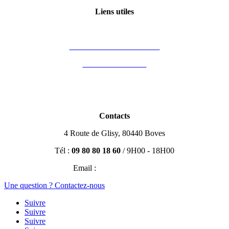
Liens utiles
Mon compte
Financement des formations
Vous êtes formateur
Partenaires
Blog Immobilier
Contacts
4 Route de Glisy, 80440 Boves
Tél :
09 80 80 18 60
/ 9H00 - 18H00
Email :
contact@efisio.fr
Une question ? Contactez-nous
Suivre
Suivre
Suivre