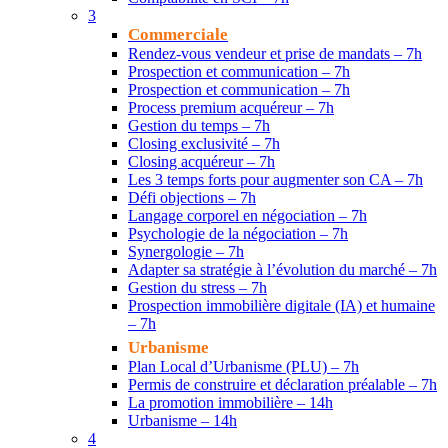
3
Commerciale
Rendez-vous vendeur et prise de mandats – 7h
Prospection et communication – 7h
Prospection et communication – 7h
Process premium acquéreur – 7h
Gestion du temps – 7h
Closing exclusivité – 7h
Closing acquéreur – 7h
Les 3 temps forts pour augmenter son CA – 7h
Défi objections – 7h
Langage corporel en négociation – 7h
Psychologie de la négociation – 7h
Synergologie – 7h
Adapter sa stratégie à l’évolution du marché – 7h
Gestion du stress – 7h
Prospection immobilière digitale (IA) et humaine
– 7h
Urbanisme
Plan Local d’Urbanisme (PLU) – 7h
Permis de construire et déclaration préalable – 7h
La promotion immobilière – 14h
Urbanisme – 14h
4