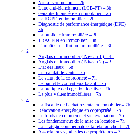
Non-discrimination – 2h
Lutte anti-blanchiment (LCB-FT) – 3h
Garantie financière en immobilier – 2h
Le RGPD en immobilier – 2h
Diagnostic de performance énergétique (DPE) –
3h
La publicité immmobilière – 3h
TRACFIN en Immobilier – 3h
L’impôt sur la fortune immobilière – 3h
2
Anglais en immobilier ( Niveau 1 ) – 3h
Anglais en immobilier ( Niveau 2 ) – 3h
Etat des lieux – 5h
Le mandat de vente – 7h
Le statut de la copropriété – 7h
Le bail et le contentieux locatif – 7h
La pratique de la gestion locative – 7h
La plus-values immobilières – 7h
3
La fiscalité de l’achat revente en immobilier – 7h
Rénovation énergétique en copropriété – 7h
Le fonds de commerce et son évaluation – 7h
Les fondamentaux de la mise en location – 7h
La stratégie commerciale et la relation client – 7h
Associations syndicales de propriétaires – 7h