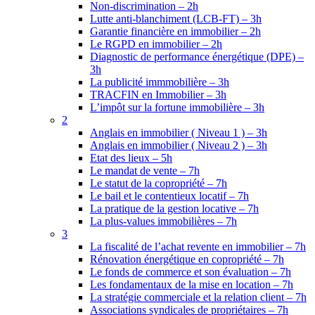
Non-discrimination – 2h
Lutte anti-blanchiment (LCB-FT) – 3h
Garantie financière en immobilier – 2h
Le RGPD en immobilier – 2h
Diagnostic de performance énergétique (DPE) –
3h
La publicité immmobilière – 3h
TRACFIN en Immobilier – 3h
L’impôt sur la fortune immobilière – 3h
2
Anglais en immobilier ( Niveau 1 ) – 3h
Anglais en immobilier ( Niveau 2 ) – 3h
Etat des lieux – 5h
Le mandat de vente – 7h
Le statut de la copropriété – 7h
Le bail et le contentieux locatif – 7h
La pratique de la gestion locative – 7h
La plus-values immobilières – 7h
3
La fiscalité de l’achat revente en immobilier – 7h
Rénovation énergétique en copropriété – 7h
Le fonds de commerce et son évaluation – 7h
Les fondamentaux de la mise en location – 7h
La stratégie commerciale et la relation client – 7h
Associations syndicales de propriétaires – 7h