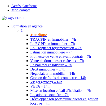
Accès plateforme
Mon compte
Formation en agence
1
Juridique
TRACFIN en immobilier – 7h
Le RGPD en immobilier – 7h
Loi Hoguet et règlementation – 7h
Estimation immobilière – 7h
Promesse de vente et avant-contrats – 7h
Vente de domaines et châteaux – 7h
Le bail réel et solidaire – 7h
Droit immobilier – 14h
Négociateur immobilier – 14h
Cession de fonds de commerce – 14h
Viager (expert) – 14h
VEFA – 14h
Mise en location et bail d’habitation – 7h
Location saisonnière – 7h
Développer son portefeuille clients en gestion
locative – 7h