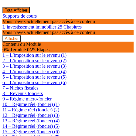
Tout Afficher
Modules
Supports de cours
Vous n'avez actuellement pas accès à ce contenu
L’investissement immobilier
25 Chapitres
Vous n'avez actuellement pas accès à ce contenu
Afficher
L’investissement
Contenu du Module
immobilier
0% Terminé
0/25 Étapes
1 – L’imposition sur le revenu (1)
2 – L’imposition sur le revenu (2)
3 – L’imposition sur le revenu (3)
4 – L’imposition sur le revenu (4)
5 – L’imposition sur le revenu (5)
6 – L’imposition sur le revenu (6)
7 – Niches fiscales
8 – Revenus fonciers
9 – Régime micro-foncier
10 – Régime réel (foncier) (1)
11 – Régime réel (foncier) (2)
12 – Régime réel (foncier) (3)
13 – Régime réel (foncier) (4)
14 – Régime réel (foncier) (5)
15 – Régime réel (foncier) (6)