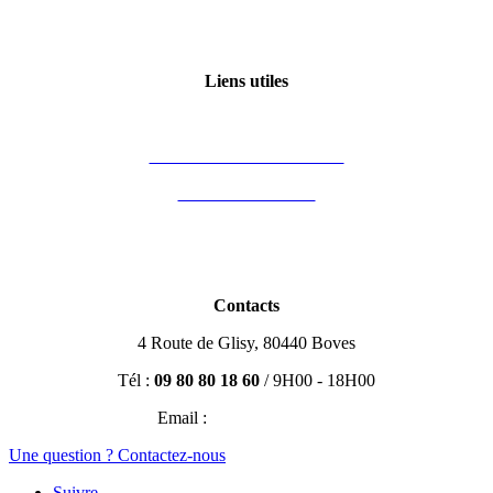
Qui sommes-nous ?
Certification Qualiopi
Liens utiles
Mon compte
Financement des formations
Vous êtes formateur
Partenaires
Blog Immobilier
Contacts
4 Route de Glisy, 80440 Boves
Tél :
09 80 80 18 60
/ 9H00 - 18H00
Email :
contact@efisio.fr
Une question ? Contactez-nous
Suivre