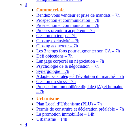
3
Commerciale
Rendez-vous vendeur et prise de mandats – 7h
Prospection et communication – 7h
Prospection et communication – 7h
Process premium acquéreur – 7h
Gestion du temps – 7h
Closing exclusivité – 7h
Closing acquéreur – 7h
Les 3 temps forts pour augmenter son CA – 7h
Défi objections – 7h
Langage corporel en négociation – 7h
Psychologie de la négociation – 7h
Synergologie – 7h
Adapter sa stratégie à l’évolution du marché – 7h
Gestion du stress – 7h
Prospection immobilière digitale (IA) et humaine
– 7h
Urbanisme
Plan Local d’Urbanisme (PLU) – 7h
Permis de construire et déclaration préalable – 7h
La promotion immobilière – 14h
Urbanisme – 14h
4