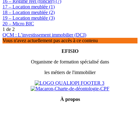
16 – Régime réel (foncier) (7)
17 – Location meublée (1)
18 – Location meublée (2)
19 – Location meublée (3)
20 – Micro BIC
1 de 2
QCM : L’investissement immobilier (DCI)
Vous n'avez actuellement pas accès à ce contenu
EFISIO
Organisme de formation spécialisé dans
les métiers de l'immobilier
À
propos
Mentions légales
Conditions générales de vente
Politique de confidentialité