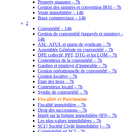
Property manager – 7h
Gestion des sinistres et convention IRSI – 7h
Vente immobilière – 14h
Baux commerciaux – 14h
2
Copropriété – 14h
Gestion de copropriété (impayés et sinistres) –
14h
ASL, AFUL et union de syndicats – 7h
Assemblée Générale en copropriété – 7h
DPE collectif, PPT, DTG et loi LOM – 7h
Contentieux de la copropriété – 7h
Gardien et employé d’immeuble – 7h
Gestion opérationnelle de copropriété – 7h
Gestion locative – 7h
États des lieux – 7h
Contentieux locatif – 7h
Syndic de copropriété – 7h
Fiscalité et Patrimoine
Fiscalité immobilière – 7h
Droit des successions – 7h
Impôt sur la fortune immobilière (IFI) – 7h
Les plus-values immobilières – 7h
SCI ( Société Civile Immobilière ) – 7h
Comptabilité en SCI – 7h