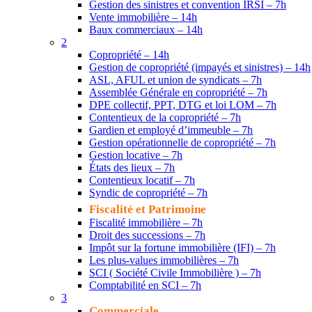
Gestion des sinistres et convention IRSI – 7h
Vente immobilière – 14h
Baux commerciaux – 14h
2
Copropriété – 14h
Gestion de copropriété (impayés et sinistres) – 14h
ASL, AFUL et union de syndicats – 7h
Assemblée Générale en copropriété – 7h
DPE collectif, PPT, DTG et loi LOM – 7h
Contentieux de la copropriété – 7h
Gardien et employé d’immeuble – 7h
Gestion opérationnelle de copropriété – 7h
Gestion locative – 7h
États des lieux – 7h
Contentieux locatif – 7h
Syndic de copropriété – 7h
Fiscalité et Patrimoine
Fiscalité immobilière – 7h
Droit des successions – 7h
Impôt sur la fortune immobilière (IFI) – 7h
Les plus-values immobilières – 7h
SCI ( Société Civile Immobilière ) – 7h
Comptabilité en SCI – 7h
3
Commerciale