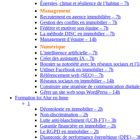
Énergies, climat et résilience de l’habitat – 7h
Management
Recrutement en agence immobilière – 7h
Gestion des conflits en immobilier – 7h
Fédérer et motiver son équipe – 7h
La méthode DISC en immobilier – 7h
Management d’équipe – 14h
Numérique
L’intelligence artificielle – 7h
Créer des assistants IA – 7h
Booster sa notoriété avec les réseaux sociaux et l’
Utiliser Facebook en immobilier – 7h
Référencement web (SEO) – 7h
Réseaux sociaux en immobilier – 14h
Construire une stratégie de communication digital
Gérer un site web sous WordPress – 14h
Formation loi Alur en ligne
1
Déontologie en immobilier – 2h
Non-discrimination – 2h
Lutte anti-blanchiment (LCB-FT) – 3h
Garantie financière en immobilier – 2h
Le RGPD en immobilier – 2h
Diagnostic de performance énergétique (DPE) – 3