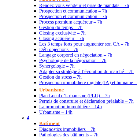
Rendez-vous vendeur et prise de mandats – 7h
Prospection et communication – 7h
Prospection et communication – 7h
Process premium acquéreur – 7h
Gestion du temps – 7h
Closing exclusivité – 7h
Closing acquéreur – 7h
Les 3 temps forts pour augmenter son CA – 7h
Défi objections – 7h
Langage corporel en négociation – 7h
Psychologie de la négociation – 7h
Synergologie – 7h
Adapter sa stratégie à l’évolution du marché – 7h
Gestion du stress – 7h
Prospection immobilière digitale (IA) et humaine –
Urbanisme
Plan Local d’Urbanisme (PLU) – 7h
Permis de construire et déclaration préalable – 7h
La promotion immobilière – 14h
Urbanisme – 14h
4
Batîment
Diagnostics immobiliers – 7h
Pathologies des bâtiments – 7h