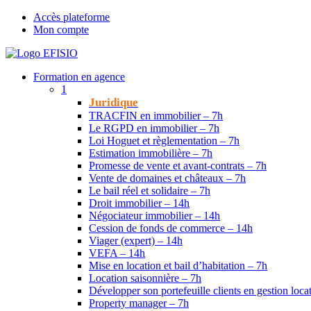
Accès plateforme
Mon compte
Formation en agence
1
Juridique
TRACFIN en immobilier – 7h
Le RGPD en immobilier – 7h
Loi Hoguet et règlementation – 7h
Estimation immobilière – 7h
Promesse de vente et avant-contrats – 7h
Vente de domaines et châteaux – 7h
Le bail réel et solidaire – 7h
Droit immobilier – 14h
Négociateur immobilier – 14h
Cession de fonds de commerce – 14h
Viager (expert) – 14h
VEFA – 14h
Mise en location et bail d’habitation – 7h
Location saisonnière – 7h
Développer son portefeuille clients en gestion loca
Property manager – 7h