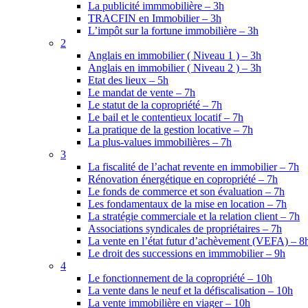
La publicité immmobilière – 3h
TRACFIN en Immobilier – 3h
L’impôt sur la fortune immobilière – 3h
2
Anglais en immobilier ( Niveau 1 ) – 3h
Anglais en immobilier ( Niveau 2 ) – 3h
Etat des lieux – 5h
Le mandat de vente – 7h
Le statut de la copropriété – 7h
Le bail et le contentieux locatif – 7h
La pratique de la gestion locative – 7h
La plus-values immobilières – 7h
3
La fiscalité de l’achat revente en immobilier – 7h
Rénovation énergétique en copropriété – 7h
Le fonds de commerce et son évaluation – 7h
Les fondamentaux de la mise en location – 7h
La stratégie commerciale et la relation client – 7h
Associations syndicales de propriétaires – 7h
La vente en l’état futur d’achèvement (VEFA) – 8
Le droit des successions en immmobilier – 9h
4
Le fonctionnement de la copropriété – 10h
La vente dans le neuf et la défiscalisation – 10h
La vente immobilière en viager – 10h