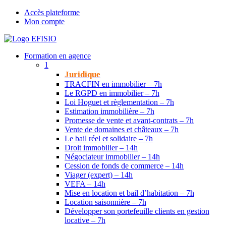
Accès plateforme
Mon compte
Formation en agence
1
Juridique
TRACFIN en immobilier – 7h
Le RGPD en immobilier – 7h
Loi Hoguet et règlementation – 7h
Estimation immobilière – 7h
Promesse de vente et avant-contrats – 7h
Vente de domaines et châteaux – 7h
Le bail réel et solidaire – 7h
Droit immobilier – 14h
Négociateur immobilier – 14h
Cession de fonds de commerce – 14h
Viager (expert) – 14h
VEFA – 14h
Mise en location et bail d’habitation – 7h
Location saisonnière – 7h
Développer son portefeuille clients en gestion
locative – 7h