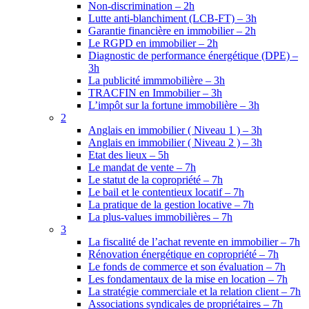
Non-discrimination – 2h
Lutte anti-blanchiment (LCB-FT) – 3h
Garantie financière en immobilier – 2h
Le RGPD en immobilier – 2h
Diagnostic de performance énergétique (DPE) –
3h
La publicité immmobilière – 3h
TRACFIN en Immobilier – 3h
L’impôt sur la fortune immobilière – 3h
2
Anglais en immobilier ( Niveau 1 ) – 3h
Anglais en immobilier ( Niveau 2 ) – 3h
Etat des lieux – 5h
Le mandat de vente – 7h
Le statut de la copropriété – 7h
Le bail et le contentieux locatif – 7h
La pratique de la gestion locative – 7h
La plus-values immobilières – 7h
3
La fiscalité de l’achat revente en immobilier – 7h
Rénovation énergétique en copropriété – 7h
Le fonds de commerce et son évaluation – 7h
Les fondamentaux de la mise en location – 7h
La stratégie commerciale et la relation client – 7h
Associations syndicales de propriétaires – 7h