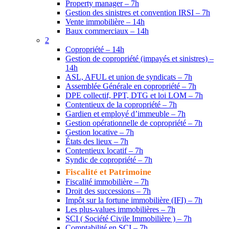
Property manager – 7h
Gestion des sinistres et convention IRSI – 7h
Vente immobilière – 14h
Baux commerciaux – 14h
2
Copropriété – 14h
Gestion de copropriété (impayés et sinistres) –
14h
ASL, AFUL et union de syndicats – 7h
Assemblée Générale en copropriété – 7h
DPE collectif, PPT, DTG et loi LOM – 7h
Contentieux de la copropriété – 7h
Gardien et employé d’immeuble – 7h
Gestion opérationnelle de copropriété – 7h
Gestion locative – 7h
États des lieux – 7h
Contentieux locatif – 7h
Syndic de copropriété – 7h
Fiscalité et Patrimoine
Fiscalité immobilière – 7h
Droit des successions – 7h
Impôt sur la fortune immobilière (IFI) – 7h
Les plus-values immobilières – 7h
SCI ( Société Civile Immobilière ) – 7h
Comptabilité en SCI – 7h