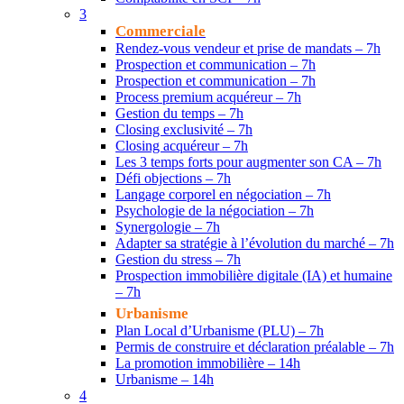
3
Commerciale
Rendez-vous vendeur et prise de mandats – 7h
Prospection et communication – 7h
Prospection et communication – 7h
Process premium acquéreur – 7h
Gestion du temps – 7h
Closing exclusivité – 7h
Closing acquéreur – 7h
Les 3 temps forts pour augmenter son CA – 7h
Défi objections – 7h
Langage corporel en négociation – 7h
Psychologie de la négociation – 7h
Synergologie – 7h
Adapter sa stratégie à l’évolution du marché – 7h
Gestion du stress – 7h
Prospection immobilière digitale (IA) et humaine
– 7h
Urbanisme
Plan Local d’Urbanisme (PLU) – 7h
Permis de construire et déclaration préalable – 7h
La promotion immobilière – 14h
Urbanisme – 14h
4