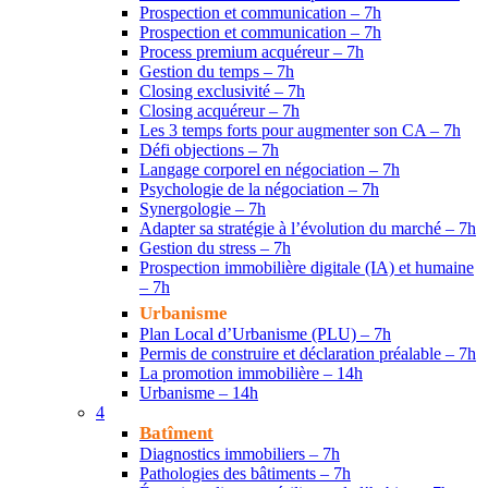
Prospection et communication – 7h
Prospection et communication – 7h
Process premium acquéreur – 7h
Gestion du temps – 7h
Closing exclusivité – 7h
Closing acquéreur – 7h
Les 3 temps forts pour augmenter son CA – 7h
Défi objections – 7h
Langage corporel en négociation – 7h
Psychologie de la négociation – 7h
Synergologie – 7h
Adapter sa stratégie à l’évolution du marché – 7h
Gestion du stress – 7h
Prospection immobilière digitale (IA) et humaine
– 7h
Urbanisme
Plan Local d’Urbanisme (PLU) – 7h
Permis de construire et déclaration préalable – 7h
La promotion immobilière – 14h
Urbanisme – 14h
4
Batîment
Diagnostics immobiliers – 7h
Pathologies des bâtiments – 7h