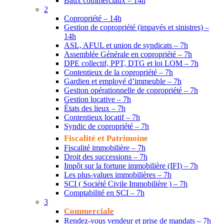
Baux commerciaux – 14h
2
Copropriété – 14h
Gestion de copropriété (impayés et sinistres) –
14h
ASL, AFUL et union de syndicats – 7h
Assemblée Générale en copropriété – 7h
DPE collectif, PPT, DTG et loi LOM – 7h
Contentieux de la copropriété – 7h
Gardien et employé d’immeuble – 7h
Gestion opérationnelle de copropriété – 7h
Gestion locative – 7h
États des lieux – 7h
Contentieux locatif – 7h
Syndic de copropriété – 7h
Fiscalité et Patrimoine
Fiscalité immobilière – 7h
Droit des successions – 7h
Impôt sur la fortune immobilière (IFI) – 7h
Les plus-values immobilières – 7h
SCI ( Société Civile Immobilière ) – 7h
Comptabilité en SCI – 7h
3
Commerciale
Rendez-vous vendeur et prise de mandats – 7h