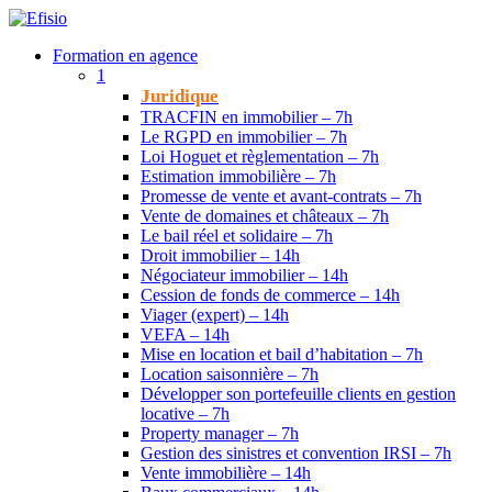
Formation en agence
1
Juridique
TRACFIN en immobilier – 7h
Le RGPD en immobilier – 7h
Loi Hoguet et règlementation – 7h
Estimation immobilière – 7h
Promesse de vente et avant-contrats – 7h
Vente de domaines et châteaux – 7h
Le bail réel et solidaire – 7h
Droit immobilier – 14h
Négociateur immobilier – 14h
Cession de fonds de commerce – 14h
Viager (expert) – 14h
VEFA – 14h
Mise en location et bail d’habitation – 7h
Location saisonnière – 7h
Développer son portefeuille clients en gestion
locative – 7h
Property manager – 7h
Gestion des sinistres et convention IRSI – 7h
Vente immobilière – 14h