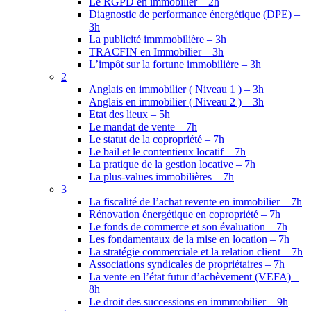
Le RGPD en immobilier – 2h
Diagnostic de performance énergétique (DPE) –
3h
La publicité immmobilière – 3h
TRACFIN en Immobilier – 3h
L’impôt sur la fortune immobilière – 3h
2
Anglais en immobilier ( Niveau 1 ) – 3h
Anglais en immobilier ( Niveau 2 ) – 3h
Etat des lieux – 5h
Le mandat de vente – 7h
Le statut de la copropriété – 7h
Le bail et le contentieux locatif – 7h
La pratique de la gestion locative – 7h
La plus-values immobilières – 7h
3
La fiscalité de l’achat revente en immobilier – 7h
Rénovation énergétique en copropriété – 7h
Le fonds de commerce et son évaluation – 7h
Les fondamentaux de la mise en location – 7h
La stratégie commerciale et la relation client – 7h
Associations syndicales de propriétaires – 7h
La vente en l’état futur d’achèvement (VEFA) –
8h
Le droit des successions en immmobilier – 9h